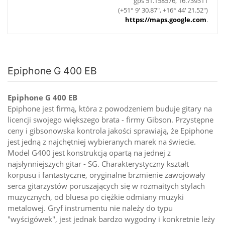
gps 51.158576, 16.739311
(+51° 9' 30.87", +16° 44' 21.52")
https://maps.google.com
.
Epiphone G 400 EB
Epiphone G 400 EB
Epiphone jest firmą, która z powodzeniem buduje gitary na
licencji swojego większego brata - firmy Gibson. Przystępne
ceny i gibsonowska kontrola jakości sprawiają, że Epiphone
jest jedną z najchętniej wybieranych marek na świecie.
Model G400 jest konstrukcją opartą na jednej z
najsłynniejszych gitar - SG. Charakterystyczny kształt
korpusu i fantastyczne, oryginalne brzmienie zawojowały
serca gitarzystów poruszających się w rozmaitych stylach
muzycznych, od bluesa po ciężkie odmiany muzyki
metalowej. Gryf instrumentu nie należy do typu
"wyścigówek", jest jednak bardzo wygodny i konkretnie leży