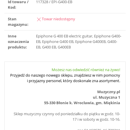
Id towaru /
117328 / EPI-G400-EB
Kod:
Stan
Towar niedostępny
magazynu:
Inne
Epiphone G 400 EB electric guitar, Epiphone G400-
oznaczenia
EB, Epiphone G400 EB, Epiphone G400EB, G400-
produktu:
EB, G400 EB, G400EB
Możesz nas odwiedzić również na żywo!
Przyjedź do naszego nowego sklepu, znajdziesz w nim pomocny
i przyjazny personel, który doskonale zna asortyment.
Muzyczny.pl
ul. Muzyczna 1
55-330 Błonie k. Wrocławia, gm. Miękinia
Sklep muzyczny czynny od poniedziałku do piątku w godz. 10-
17 i w soboty w godz. 10-16.