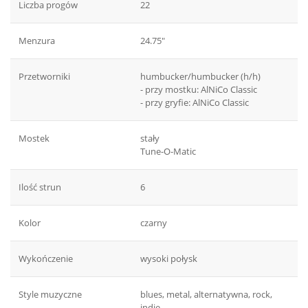
Liczba progów
22
Menzura
24.75"
Przetworniki
humbucker/humbucker (h/h)
- przy mostku: AlNiCo Classic
- przy gryfie: AlNiCo Classic
Mostek
stały
Tune-O-Matic
Ilość strun
6
Kolor
czarny
Wykończenie
wysoki połysk
Style muzyczne
blues, metal, alternatywna, rock,
indie