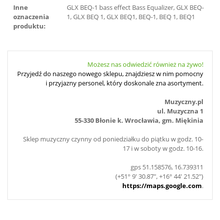
Inne
GLX BEQ-1 bass effect Bass Equalizer, GLX BEQ-
oznaczenia
1, GLX BEQ 1, GLX BEQ1, BEQ-1, BEQ 1, BEQ1
produktu:
Możesz nas odwiedzić również na żywo!
Przyjedź do naszego nowego sklepu, znajdziesz w nim pomocny
i przyjazny personel, który doskonale zna asortyment.
Muzyczny.pl
ul. Muzyczna 1
55-330 Błonie k. Wrocławia, gm. Miękinia
Sklep muzyczny czynny od poniedziałku do piątku w godz. 10-
17 i w soboty w godz. 10-16.
gps 51.158576, 16.739311
(+51° 9' 30.87", +16° 44' 21.52")
https://maps.google.com
.