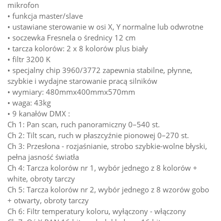
mikrofon
• funkcja master/slave
• ustawiane sterowanie w osi X, Y normalne lub odwrotne
• soczewka Fresnela o średnicy 12 cm
• tarcza kolorów: 2 x 8 kolorów plus biały
• filtr 3200 K
• specjalny chip 3960/3772 zapewnia stabilne, płynne,
szybkie i wydajne starowanie pracą silników
• wymiary: 480mmx400mmx570mm
• waga: 43kg
• 9 kanałów DMX :
Ch 1: Pan scan, ruch panoramiczny 0–540 st.
Ch 2: Tilt scan, ruch w płaszcyźnie pionowej 0–270 st.
Ch 3: Przesłona - rozjaśnianie, strobo szybkie-wolne błyski,
pełna jasność światła
Ch 4: Tarcza kolorów nr 1, wybór jednego z 8 kolorów +
white, obroty tarczy
Ch 5: Tarcza kolorów nr 2, wybór jednego z 8 wzorów gobo
+ otwarty, obroty tarczy
Ch 6: Filtr temperatury koloru, wyłączony - włączony