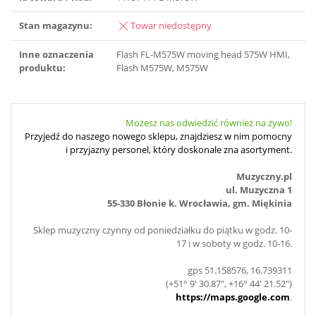
Stan magazynu:
Towar niedostępny
Inne oznaczenia
Flash FL-M575W moving head 575W HMI,
produktu:
Flash M575W, M575W
Możesz nas odwiedzić również na żywo!
Przyjedź do naszego nowego sklepu, znajdziesz w nim pomocny
i przyjazny personel, który doskonale zna asortyment.
Muzyczny.pl
ul. Muzyczna 1
55-330 Błonie k. Wrocławia, gm. Miękinia
Sklep muzyczny czynny od poniedziałku do piątku w godz. 10-
17 i w soboty w godz. 10-16.
gps 51.158576, 16.739311
(+51° 9' 30.87", +16° 44' 21.52")
https://maps.google.com
.