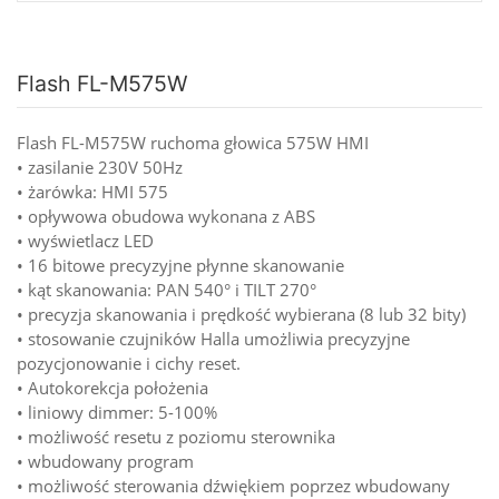
Flash FL-M575W
Flash FL-M575W ruchoma głowica 575W HMI
• zasilanie 230V 50Hz
• żarówka: HMI 575
• opływowa obudowa wykonana z ABS
• wyświetlacz LED
• 16 bitowe precyzyjne płynne skanowanie
• kąt skanowania: PAN 540° i TILT 270°
• precyzja skanowania i prędkość wybierana (8 lub 32 bity)
• stosowanie czujników Halla umożliwia precyzyjne
pozycjonowanie i cichy reset.
• Autokorekcja położenia
• liniowy dimmer: 5-100%
• możliwość resetu z poziomu sterownika
• wbudowany program
• możliwość sterowania dźwiękiem poprzez wbudowany