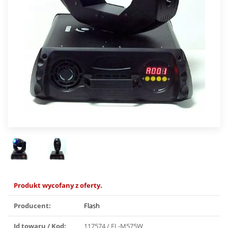
Produkt wycofany z oferty.
Producent:
Flash
Id towaru / Kod:
117574 / FL-M575W