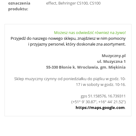
oznaczenia
effect, Behringer CS100, CS100
produktu:
Możesz nas odwiedzić również na żywo!
Przyjedź do naszego nowego sklepu, znajdziesz w nim pomocny
i przyjazny personel, który doskonale zna asortyment.
Muzyczny.pl
ul. Muzyczna 1
55-330 Błonie k. Wrocławia, gm. Miękinia
Sklep muzyczny czynny od poniedziałku do piątku w godz. 10-
17 i w soboty w godz. 10-16.
gps 51.158576, 16.739311
(+51° 9' 30.87", +16° 44' 21.52")
https://maps.google.com
.