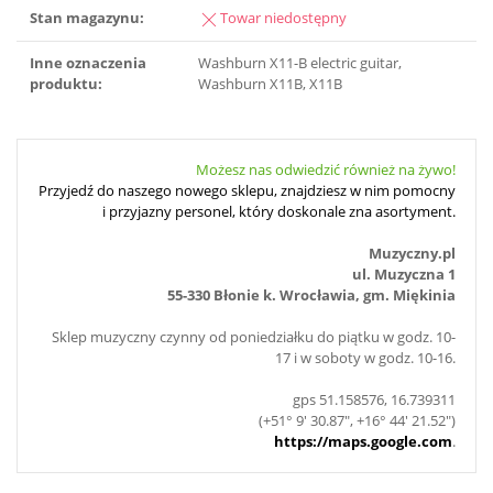
Stan magazynu:
Towar niedostępny
Inne oznaczenia
Washburn X11-B electric guitar,
produktu:
Washburn X11B, X11B
Możesz nas odwiedzić również na żywo!
Przyjedź do naszego nowego sklepu, znajdziesz w nim pomocny
i przyjazny personel, który doskonale zna asortyment.
Muzyczny.pl
ul. Muzyczna 1
55-330 Błonie k. Wrocławia, gm. Miękinia
Sklep muzyczny czynny od poniedziałku do piątku w godz. 10-
17 i w soboty w godz. 10-16.
gps 51.158576, 16.739311
(+51° 9' 30.87", +16° 44' 21.52")
https://maps.google.com
.