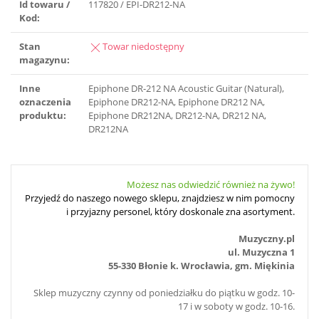
Id towaru /
117820 / EPI-DR212-NA
Kod:
Stan
Towar niedostępny
magazynu:
Inne
Epiphone DR-212 NA Acoustic Guitar (Natural),
oznaczenia
Epiphone DR212-NA, Epiphone DR212 NA,
produktu:
Epiphone DR212NA, DR212-NA, DR212 NA,
DR212NA
Możesz nas odwiedzić również na żywo!
Przyjedź do naszego nowego sklepu, znajdziesz w nim pomocny
i przyjazny personel, który doskonale zna asortyment.
Muzyczny.pl
ul. Muzyczna 1
55-330 Błonie k. Wrocławia, gm. Miękinia
Sklep muzyczny czynny od poniedziałku do piątku w godz. 10-
17 i w soboty w godz. 10-16.