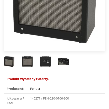
Produkt wycofany z oferty.
Producent:
Fender
Id towaru /
145271 / FEN-230-0106-900
Kod: