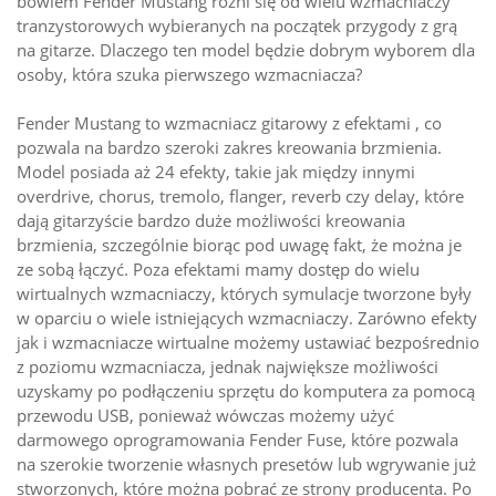
bowiem Fender Mustang różni się od wielu wzmacniaczy
tranzystorowych wybieranych na początek przygody z grą
na gitarze. Dlaczego ten model będzie dobrym wyborem dla
osoby, która szuka pierwszego wzmacniacza?
Fender Mustang to wzmacniacz gitarowy z efektami , co
pozwala na bardzo szeroki zakres kreowania brzmienia.
Model posiada aż 24 efekty, takie jak między innymi
overdrive, chorus, tremolo, flanger, reverb czy delay, które
dają gitarzyście bardzo duże możliwości kreowania
brzmienia, szczególnie biorąc pod uwagę fakt, że można je
ze sobą łączyć. Poza efektami mamy dostęp do wielu
wirtualnych wzmacniaczy, których symulacje tworzone były
w oparciu o wiele istniejących wzmacniaczy. Zarówno efekty
jak i wzmacniacze wirtualne możemy ustawiać bezpośrednio
z poziomu wzmacniacza, jednak największe możliwości
uzyskamy po podłączeniu sprzętu do komputera za pomocą
przewodu USB, ponieważ wówczas możemy użyć
darmowego oprogramowania Fender Fuse, które pozwala
na szerokie tworzenie własnych presetów lub wgrywanie już
stworzonych, które można pobrać ze strony producenta. Po