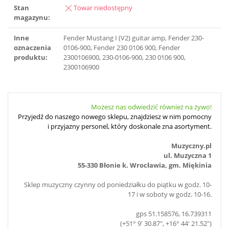
Stan
Towar niedostępny
magazynu:
Inne
Fender Mustang I (V2) guitar amp, Fender 230-
oznaczenia
0106-900, Fender 230 0106 900, Fender
produktu:
2300106900, 230-0106-900, 230 0106 900,
2300106900
Możesz nas odwiedzić również na żywo!
Przyjedź do naszego nowego sklepu, znajdziesz w nim pomocny
i przyjazny personel, który doskonale zna asortyment.
Muzyczny.pl
ul. Muzyczna 1
55-330 Błonie k. Wrocławia, gm. Miękinia
Sklep muzyczny czynny od poniedziałku do piątku w godz. 10-
17 i w soboty w godz. 10-16.
gps 51.158576, 16.739311
(+51° 9' 30.87", +16° 44' 21.52")