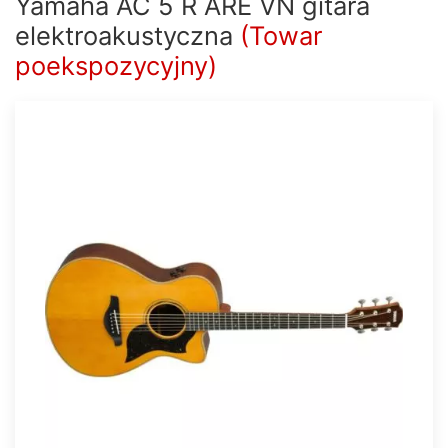
Yamaha AC 5 R ARE VN gitara
elektroakustyczna
(Towar
poekspozycyjny)