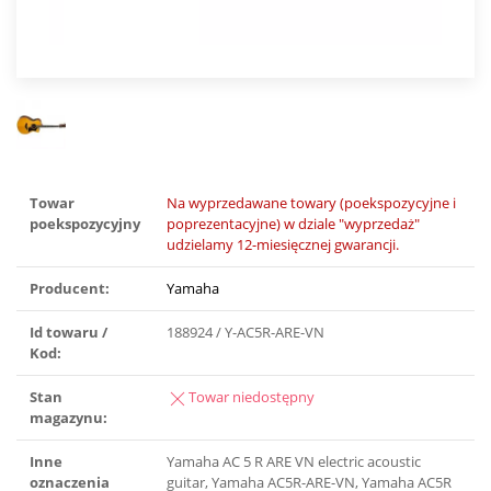
Towar
Na wyprzedawane towary (poekspozycyjne i
poekspozycyjny
poprezentacyjne) w dziale "wyprzedaż"
udzielamy 12-miesięcznej gwarancji.
Producent:
Yamaha
Id towaru /
188924 / Y-AC5R-ARE-VN
Kod:
Stan
Towar niedostępny
magazynu:
Inne
Yamaha AC 5 R ARE VN electric acoustic
oznaczenia
guitar, Yamaha AC5R-ARE-VN, Yamaha AC5R