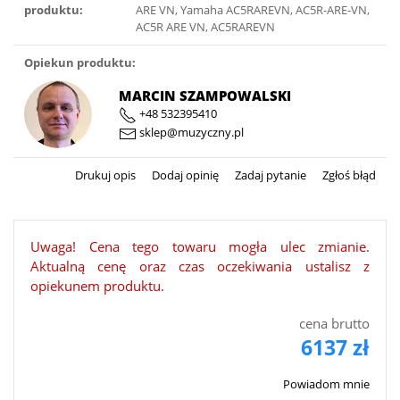
produktu:
ARE VN, Yamaha AC5RAREVN, AC5R-ARE-VN,
AC5R ARE VN, AC5RAREVN
Opiekun produktu:
MARCIN SZAMPOWALSKI
+48 532395410
sklep@muzyczny.pl
Drukuj opis
Dodaj opinię
Zadaj pytanie
Zgłoś błąd
Uwaga! Cena tego towaru mogła ulec zmianie.
Aktualną cenę oraz czas oczekiwania ustalisz z
opiekunem produktu.
cena brutto
6137 zł
Powiadom mnie