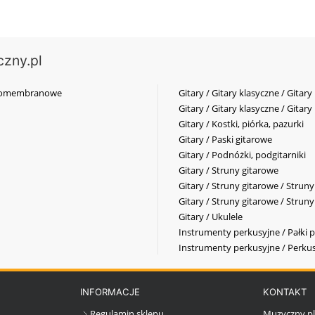
czny.pl
elkomembranowe
Gitary / Gitary klasyczne / Gitary
Gitary / Gitary klasyczne / Gitary
Gitary / Kostki, piórka, pazurki
Gitary / Paski gitarowe
Gitary / Podnóżki, podgitarniki
Gitary / Struny gitarowe
Gitary / Struny gitarowe / Strun
Gitary / Struny gitarowe / Strun
Gitary / Ukulele
Instrumenty perkusyjne / Pałki p
Instrumenty perkusyjne / Perkus
INFORMACJE
KONTAKT
Regulamin sklepu
Muzyczny.p