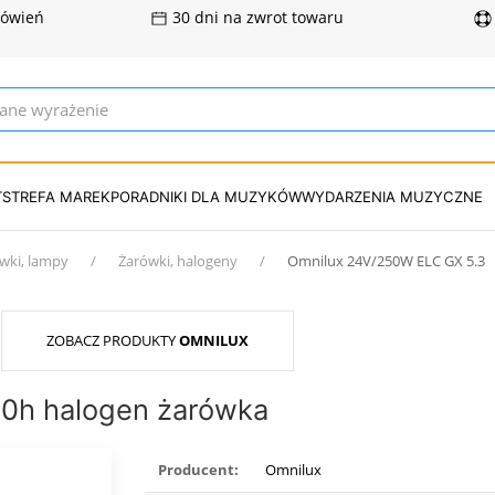
mówień
30 dni na zwrot towaru
T
STREFA MAREK
PORADNIKI DLA MUZYKÓW
WYDARZENIA MUZYCZNE
wki, lampy
Żarówki, halogeny
Omnilux 24V/250W ELC GX 5.3
ZOBACZ PRODUKTY
OMNILUX
0h halogen żarówka
Producent:
Omnilux