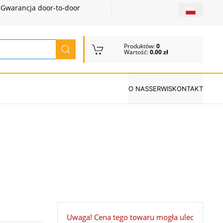
Gwarancja door-to-door
Produktów:
0
Wartość:
0.00 zł
O NAS
SERWIS
KONTAKT
Uwaga! Cena tego towaru mogła ulec