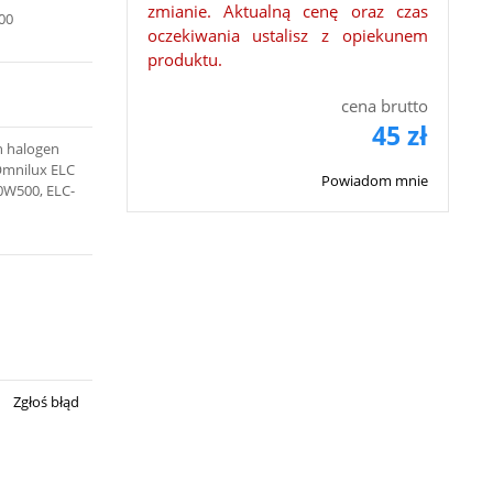
zmianie. Aktualną cenę oraz czas
00
oczekiwania ustalisz z opiekunem
produktu.
cena brutto
45 zł
h halogen
Omnilux ELC
Powiadom mnie
0W500, ELC-
Zgłoś błąd