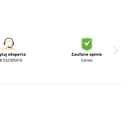
ytaj eksperta
Zaufane opinie
8 532395410
Ceneo