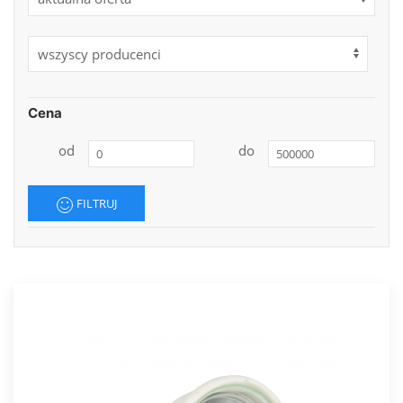
Cena
od
do
FILTRUJ