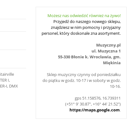
Możesz nas odwiedzić również na żywo!
Przyjedź do naszego nowego sklepu,
znajdziesz w nim pomocny i przyjazny
personel, który doskonale zna asortyment.
Muzyczny.pl
ul. Muzyczna 1
55-330 Błonie k. Wrocławia, gm.
Miękinia
tairville
Sklep muzyczny czynny od poniedziałku
TER I,
do piątku w godz. 10-17 i w soboty w godz.
ER-I, DMX
10-16.
gps 51.158576, 16.739311
(+51° 9' 30.87", +16° 44' 21.52")
https://maps.google.com
.