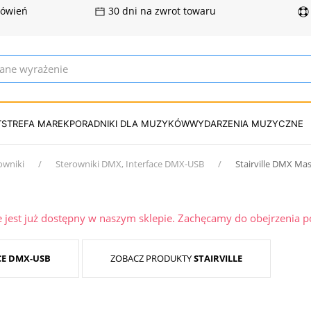
mówień
30 dni na zwrot towaru
T
STREFA MAREK
PORADNIKI DLA MUZYKÓW
WYDARZENIA MUZYCZNE
owniki
Sterowniki DMX, Interface DMX-USB
Stairville DMX Mas
ie jest już dostępny w naszym sklepie. Zachęcamy do obejrzenia 
CE DMX-USB
ZOBACZ PRODUKTY
STAIRVILLE