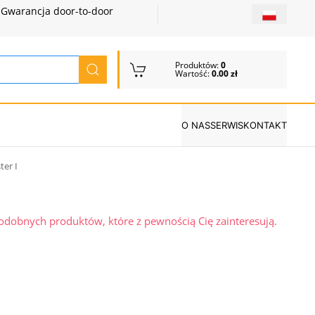
Gwarancja door-to-door
Produktów:
0
Wartość:
0.00 zł
O NAS
SERWIS
KONTAKT
ter I
podobnych produktów, które z pewnością Cię zainteresują.