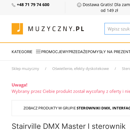
+48 71 79 74 600
Dostawa Gratis! Dla za
od 149 zł
KATEGORIE
PROMOCJE
WYPRZEDAŻE
POMYSŁY NA PREZEN
Sklep muzyczny
Oświetlenie, efekty dyskotekowe
Ster
Uwaga!
Wybrany przez Ciebie produkt został wycofany z oferty i n
ZOBACZ PRODUKTY W GRUPIE
STEROWNIKI DMX, INTERFA
Stairville DMX Master I sterownik