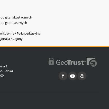
y do gitar akustycznych
y do gitar basowych
erkusyjne / Pałki perkusyjne
jonalia / Cajony
l
zna 1
e, Polska
600