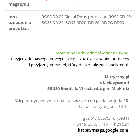
magazynu:
Inne
BOSS DD 20 Digital Delay processor, BOSS DD-20,
oznaczenia
BOSS DD 20, BOSS DD20, DD-20, DD 20, DD20
produktu:
Możesz nas odwiedzić również na żywo!
Przyjedź do naszego nowego sklepu, znajdziesz w nim pomocny
i przyjazny personel, który doskonale zna asortyment.
Muzyczny.pl
ul. Muzyczna 1
55-330 Błonie k. Wrocławia, gm. Miękinia
Sklep muzyczny czynny od poniedziałku do piątku w godz. 10-
17 i w soboty w godz. 10-16.
gps 51.158576, 16.739311
(+51° 9' 30.87", +16° 44' 21.52")
https://maps.google.com
.