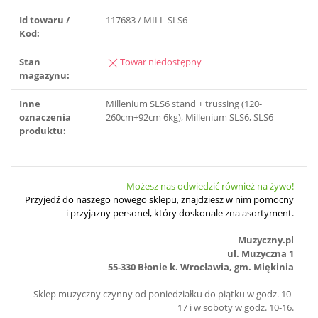
Id towaru /
117683 / MILL-SLS6
Kod:
Stan
Towar niedostępny
magazynu:
Inne
Millenium SLS6 stand + trussing (120-
oznaczenia
260cm+92cm 6kg), Millenium SLS6, SLS6
produktu:
Możesz nas odwiedzić również na żywo!
Przyjedź do naszego nowego sklepu, znajdziesz w nim pomocny
i przyjazny personel, który doskonale zna asortyment.
Muzyczny.pl
ul. Muzyczna 1
55-330 Błonie k. Wrocławia, gm. Miękinia
Sklep muzyczny czynny od poniedziałku do piątku w godz. 10-
17 i w soboty w godz. 10-16.