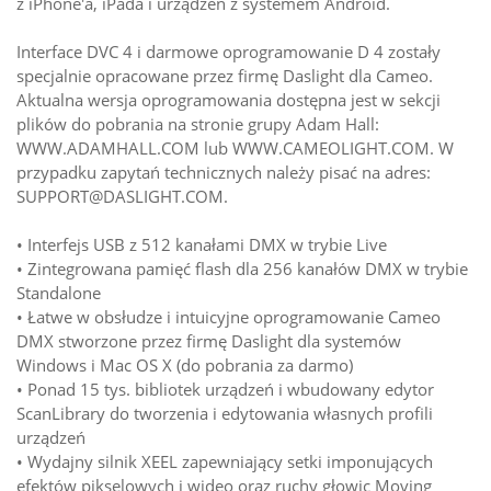
z iPhone'a, iPada i urządzeń z systemem Android.
Interface DVC 4 i darmowe oprogramowanie D 4 zostały
specjalnie opracowane przez firmę Daslight dla Cameo.
Aktualna wersja oprogramowania dostępna jest w sekcji
plików do pobrania na stronie grupy Adam Hall:
WWW.ADAMHALL.COM lub WWW.CAMEOLIGHT.COM. W
przypadku zapytań technicznych należy pisać na adres:
SUPPORT@DASLIGHT.COM.
• Interfejs USB z 512 kanałami DMX w trybie Live
• Zintegrowana pamięć flash dla 256 kanałów DMX w trybie
Standalone
• Łatwe w obsłudze i intuicyjne oprogramowanie Cameo
DMX stworzone przez firmę Daslight dla systemów
Windows i Mac OS X (do pobrania za darmo)
• Ponad 15 tys. bibliotek urządzeń i wbudowany edytor
ScanLibrary do tworzenia i edytowania własnych profili
urządzeń
• Wydajny silnik XEEL zapewniający setki imponujących
efektów pikselowych i wideo oraz ruchy głowic Moving