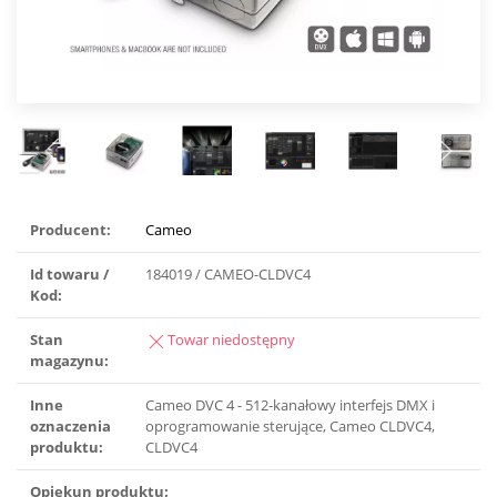
Producent:
Cameo
Id towaru /
184019 / CAMEO-CLDVC4
Kod:
Stan
Towar niedostępny
magazynu:
Inne
Cameo DVC 4 - 512-kanałowy interfejs DMX i
oznaczenia
oprogramowanie sterujące, Cameo CLDVC4,
produktu:
CLDVC4
Opiekun produktu: