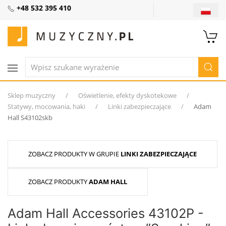
+48 532 395 410
Sklep muzyczny
Oświetlenie, efekty dyskotekowe
Statywy, mocowania, haki
Linki zabezpieczające
Adam
Hall S43102skb
ZOBACZ PRODUKTY W GRUPIE
LINKI ZABEZPIECZAJĄCE
ZOBACZ PRODUKTY
ADAM HALL
Adam Hall Accessories 43102P -