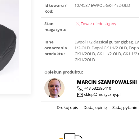
Id towaru /
107458 / EWPOL-GK-I-1/2-OLD
Kod:
Stan
Towar niedostępny
magazynu:
Inne
Ewpol 1/2 classical guitar gigbag, E
oznaczenia
1/2-OLD, Ewpol GK I 1/2 OLD, Ewpo
produktu:
GKI1/2OLD, GK-I-1/2-OLD, GK I 1/2
GKI1/2OLD
Opiekun produktu:
MARCIN SZAMPOWALSKI
+48 532395410
sklep@muzyczny.pl
Drukuj opis
Dodaj opinię
Zadaj pytanie