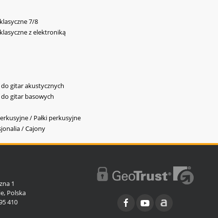
 klasyczne 7/8
 klasyczne z elektroniką
y do gitar akustycznych
y do gitar basowych
erkusyjne / Pałki perkusyjne
jonalia / Cajony
l
zna 1
e, Polska
95 410