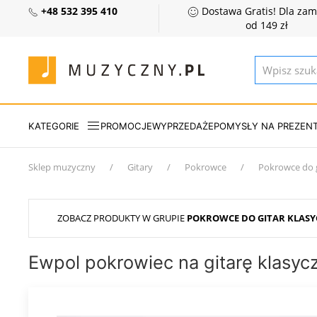
+48 532 395 410
Dostawa Gratis! Dla za
od 149 zł
KATEGORIE
PROMOCJE
WYPRZEDAŻE
POMYSŁY NA PREZEN
Sklep muzyczny
Gitary
Pokrowce
Pokrowce do g
ZOBACZ PRODUKTY W GRUPIE
POKROWCE DO GITAR KLAS
Ewpol pokrowiec na gitarę klasyc