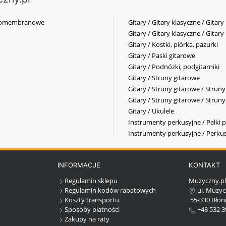
elkomembranowe
Gitary / Gitary klasyczne / Gitary
Gitary / Gitary klasyczne / Gitary
Gitary / Kostki, piórka, pazurki
Gitary / Paski gitarowe
Gitary / Podnóżki, podgitarniki
Gitary / Struny gitarowe
Gitary / Struny gitarowe / Strun
Gitary / Struny gitarowe / Strun
Gitary / Ukulele
Instrumenty perkusyjne / Pałki p
Instrumenty perkusyjne / Perkus
INFORMACJE
KONTAKT
Regulamin sklepu
Muzyczny.p
Regulamin kodów rabatowych
ul. Muzyc
Koszty transportu
55-330 Błoni
Sposoby płatności
+48 532 3
Zakupy na raty