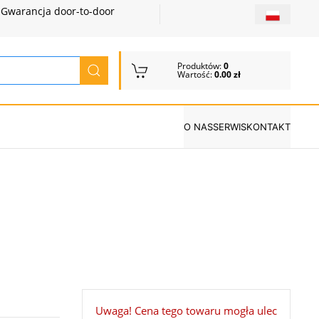
Gwarancja door-to-door
Produktów:
0
Wartość:
0.00 zł
O NAS
SERWIS
KONTAKT
Uwaga! Cena tego towaru mogła ulec