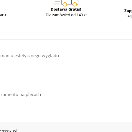
Dostawa Gratis!
Zap
waru
Dla zamówień od 149 zł
+4
zymaniu estetycznego wyglądu
strumentu na plecach
czny.pl