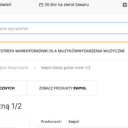
mówień
30 dni na zwrot towaru
T
STREFA MAREK
PORADNIKI DLA MUZYKÓW
WYDARZENIA MUZYCZNE
itar klasycznych
Ewpol classic guitar cover 1/2
YCZNYCH
ZOBACZ PRODUKTY
EWPOL
zną 1/2
Producent:
Ewpol