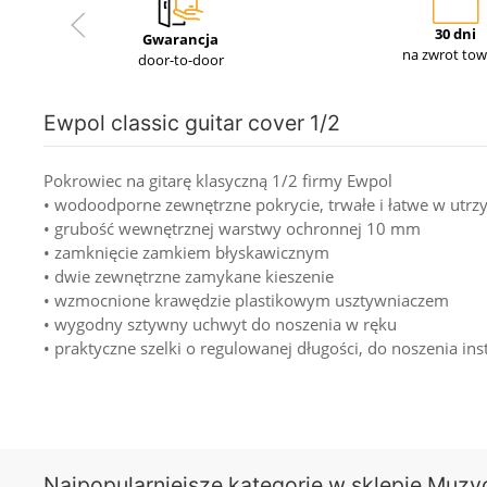
30 dni
Gwarancja
na zwrot to
door-to-door
Ewpol classic guitar cover 1/2
Pokrowiec na gitarę klasyczną 1/2 firmy Ewpol
• wodoodporne zewnętrzne pokrycie, trwałe i łatwe w utr
• grubość wewnętrznej warstwy ochronnej 10 mm
• zamknięcie zamkiem błyskawicznym
• dwie zewnętrzne zamykane kieszenie
• wzmocnione krawędzie plastikowym usztywniaczem
• wygodny sztywny uchwyt do noszenia w ręku
• praktyczne szelki o regulowanej długości, do noszenia in
Najpopularniejsze kategorie w sklepie Muzy