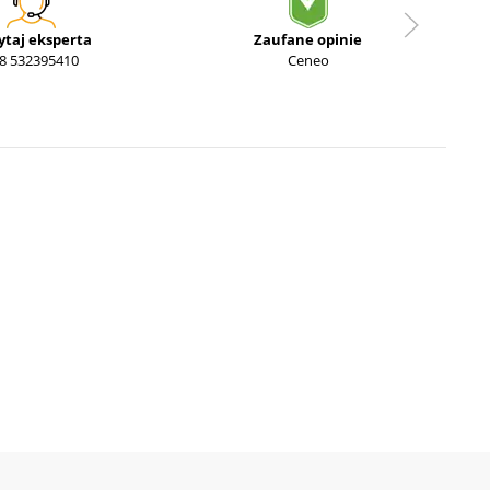
ytaj eksperta
Zaufane opinie
8 532395410
Ceneo