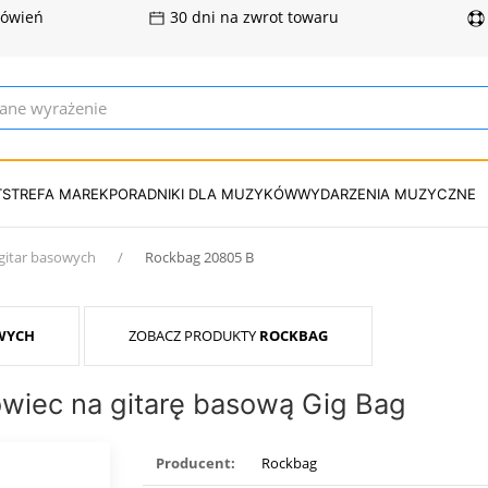
mówień
30 dni na zwrot towaru
T
STREFA MAREK
PORADNIKI DLA MUZYKÓW
WYDARZENIA MUZYCZNE
gitar basowych
Rockbag 20805 B
WYCH
ZOBACZ PRODUKTY
ROCKBAG
owiec na gitarę basową Gig Bag
Producent:
Rockbag