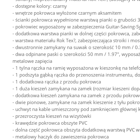
- dostępne kolory: czarny
- wnętrze pokrowca wyłożone czarnym aksamitem
- ścianki pokrowca wypełnione warstwą pianki o grubości
- pokrowiec wyposażony w zabezpieczenia Guitar-Saving-
- dodatkowa warstwa pianki w dolnej części pokrowca, zabe
- warstwa materiału Rok Tex?, zabezpieczająca stroiki i mo
- dwustronnie zamykany na suwak o szerokość 10 mm / 0
- dwa odpinane paski o szerokości 50 mm / 1.97", wyposaż
metalowe zapięcia
- 1 tylna rączka na ramię wyposażona w kieszonkę na tel
- 1 podszyta gąbką rączka do przenoszenia instrumentu, 
- 1 dodatkowa rączka z przodu pokrowca
- 1 duża kieszeń zamykana na zamek (rozmiar kieszeni do
- dodatkowa kieszeń zamykana na zamek z przodu pokrowca
- dwie pionowe, zamykane na zamek kieszenie z tyłu pok
- uchwyt na kable umieszczony pod zamknięciem głównej 
- przezroczysta kieszeń na wizytówki
- krawędzie pokrowca obszyte PVC
- dolna część pokrowca obszyta dodatkową warstwą PVC w 
- metalowy haczyk do zawieszenia pokrowca