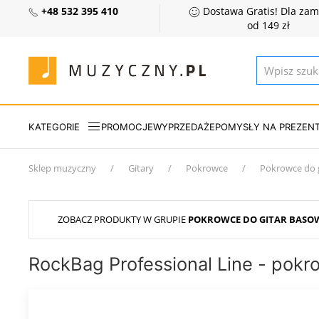
+48 532 395 410
Dostawa Gratis! Dla za
od 149 zł
KATEGORIE
PROMOCJE
WYPRZEDAŻE
POMYSŁY NA PREZEN
Sklep muzyczny
Gitary
Pokrowce
Pokrowce do 
ZOBACZ PRODUKTY W GRUPIE
POKROWCE DO GITAR BASO
RockBag Professional Line - pokr