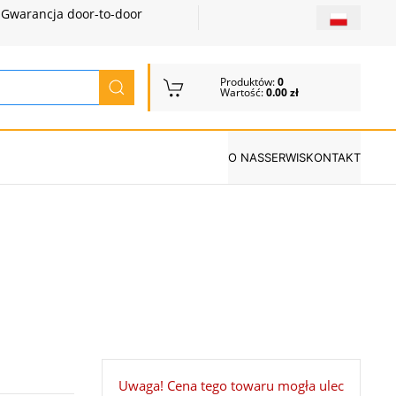
Gwarancja door-to-door
Produktów:
0
Wartość:
0.00 zł
O NAS
SERWIS
KONTAKT
Uwaga! Cena tego towaru mogła ulec