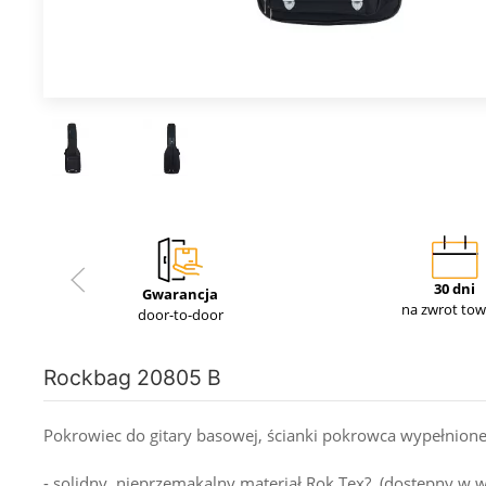
30 dni
Gwarancja
na zwrot to
door-to-door
Rockbag 20805 B
Pokrowiec do gitary basowej, ścianki pokrowca wypełnione
- solidny, nieprzemakalny materiał Rok Tex?, (dostępny w w