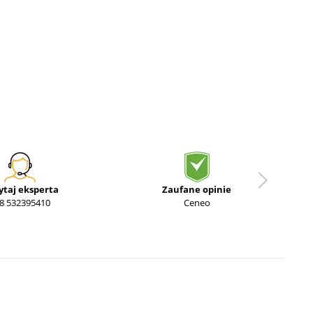
ytaj eksperta
Zaufane opinie
8 532395410
Ceneo