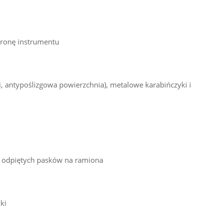
hronę instrumentu
 antypoślizgowa powierzchnia), metalowe karabińczyki i
a odpiętych pasków na ramiona
ki