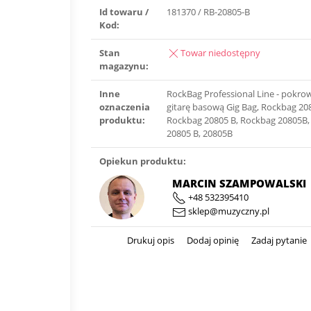
Id towaru /
181370 / RB-20805-B
Kod:
Stan
Towar niedostępny
magazynu:
Inne
RockBag Professional Line - pokro
oznaczenia
gitarę basową Gig Bag, Rockbag 20
produktu:
Rockbag 20805 B, Rockbag 20805B,
20805 B, 20805B
Opiekun produktu:
MARCIN SZAMPOWALSKI
+48 532395410
sklep@muzyczny.pl
Drukuj opis
Dodaj opinię
Zadaj pytanie