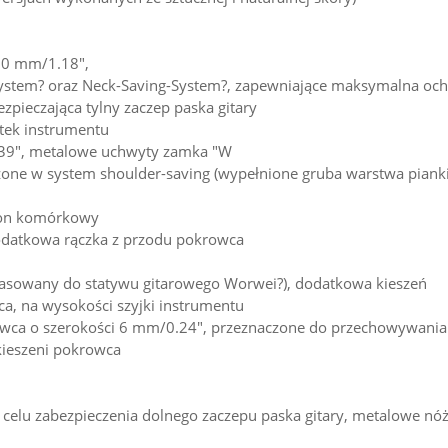
 30 mm/1.18",
System? oraz Neck-Saving-System?, zapewniające maksymalna oc
zpieczająca tylny zaczep paska gitary
stek instrumentu
.39", metalowe uchwyty zamka "W
one w system shoulder-saving (wypełnione gruba warstwa pianki,
efon komórkowy
dodatkowa rączka z przodu pokrowca
pasowany do statywu gitarowego Worwei?), dodatkowa kieszeń
, na wysokości szyjki instrumentu
rowca o szerokości 6 mm/0.24", przeznaczone do przechowywani
kieszeni pokrowca
celu zabezpieczenia dolnego zaczepu paska gitary, metalowe nóż