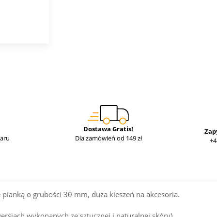
Dostawa Gratis!
Zap
waru
Dla zamówień od 149 zł
+4
 pianką o grubości 30 mm, duża kieszeń na akcesoria.
ersjach wykonanych ze sztucznej i naturalnej skóry)