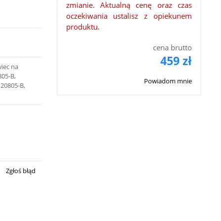
zmianie. Aktualną cenę oraz czas
oczekiwania ustalisz z opiekunem
produktu.
cena brutto
459 zł
wiec na
805-B,
Powiadom mnie
 20805-B,
Zgłoś błąd