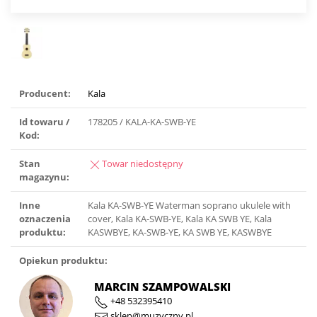
Producent:
Kala
Id towaru /
178205 / KALA-KA-SWB-YE
Kod:
Stan
Towar niedostępny
magazynu:
Inne
Kala KA-SWB-YE Waterman soprano ukulele with
oznaczenia
cover, Kala KA-SWB-YE, Kala KA SWB YE, Kala
produktu:
KASWBYE, KA-SWB-YE, KA SWB YE, KASWBYE
Opiekun produktu:
MARCIN SZAMPOWALSKI
+48 532395410
sklep@muzyczny.pl