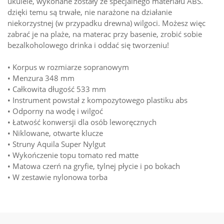
ukulele, wykonane zostały ze specjalnego materiału ABS.
dzięki temu są trwałe, nie narażone na działanie
niekorzystnej (w przypadku drewna) wilgoci. Możesz więc
zabrać je na plaże, na materac przy basenie, zrobić sobie
bezalkoholowego drinka i oddać się tworzeniu!
• Korpus w rozmiarze sopranowym
• Menzura 348 mm
• Całkowita długość 533 mm
• Instrument powstał z kompozytowego plastiku abs
• Odporny na wodę i wilgoć
• Łatwość konwersji dla osób leworęcznych
• Niklowane, otwarte klucze
• Struny Aquila Super Nylgut
• Wykończenie topu tomato red matte
• Matowa czerń na gryfie, tylnej płycie i po bokach
• W zestawie nylonowa torba