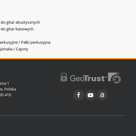
y do gitar akustycznych
y do gitar basowych
erkusyjne / Pałki perkusyjne
jonalia / Cajony
l
zna 1
e, Polska
95 410