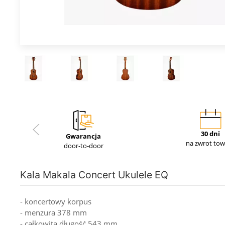
30 dni
Gwarancja
na zwrot to
door-to-door
Kala Makala Concert Ukulele EQ
- koncertowy korpus
- menzura 378 mm
- całkowita długość 543 mm