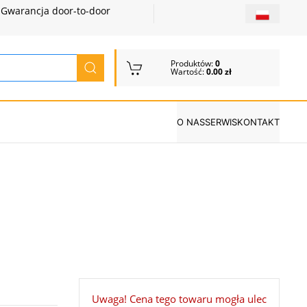
Gwarancja door-to-door
Produktów:
0
Wartość:
0.00 zł
O NAS
SERWIS
KONTAKT
Uwaga! Cena tego towaru mogła ulec