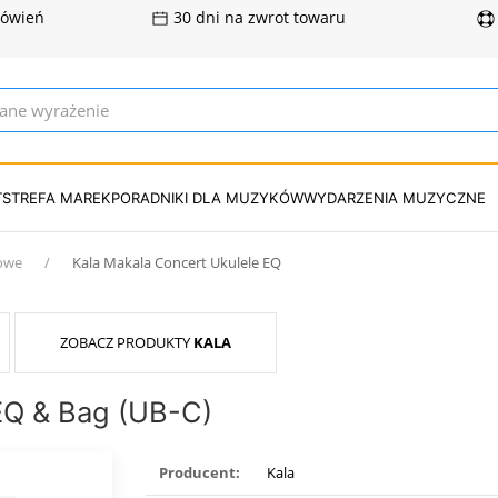
mówień
30 dni na zwrot towaru
T
STREFA MAREK
PORADNIKI DLA MUZYKÓW
WYDARZENIA MUZYCZNE
towe
Kala Makala Concert Ukulele EQ
ZOBACZ PRODUKTY
KALA
EQ & Bag (UB-C)
Producent:
Kala