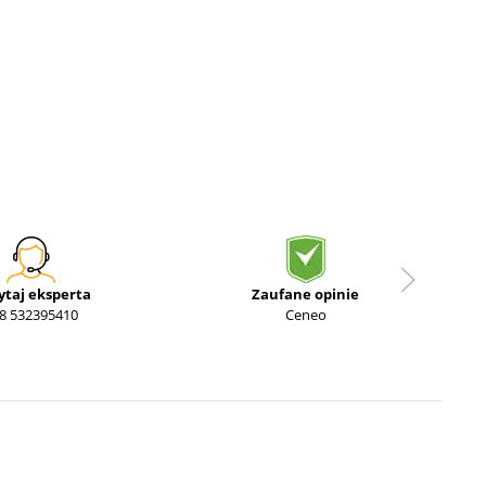
ytaj eksperta
Zaufane opinie
8 532395410
Ceneo