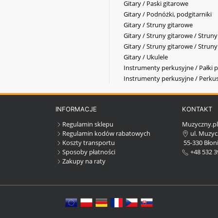
Gitary / Paski gitarowe
Gitary / Podnóżki, podgitarniki
Gitary / Struny gitarowe
Gitary / Struny gitarowe / Strun
Gitary / Struny gitarowe / Strun
Gitary / Ukulele
Instrumenty perkusyjne / Pałki p
Instrumenty perkusyjne / Perkus
INFORMACJE
KONTAKT
Regulamin sklepu
Muzyczny.p
Regulamin kodów rabatowych
ul. Muzyc
Koszty transportu
55-330 Błoni
Sposoby płatności
+48 532 3
Zakupy na raty