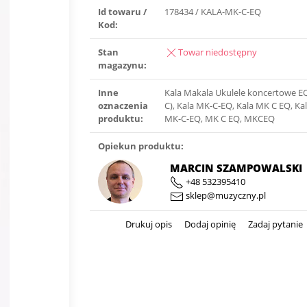
Id towaru /
178434 / KALA-MK-C-EQ
Kod:
Stan
Towar niedostępny
magazynu:
Inne
Kala Makala Ukulele koncertowe E
oznaczenia
C), Kala MK-C-EQ, Kala MK C EQ, K
produktu:
MK-C-EQ, MK C EQ, MKCEQ
Opiekun produktu:
MARCIN SZAMPOWALSKI
+48 532395410
sklep@muzyczny.pl
Drukuj opis
Dodaj opinię
Zadaj pytanie