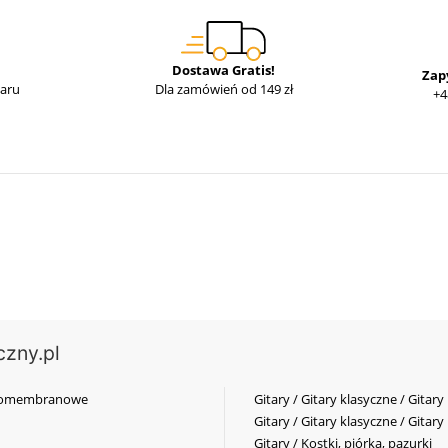
Dostawa Gratis!
Zap
waru
Dla zamówień od 149 zł
+4
czny.pl
elkomembranowe
Gitary / Gitary klasyczne / Gitary
Gitary / Gitary klasyczne / Gitary
Gitary / Kostki, piórka, pazurki