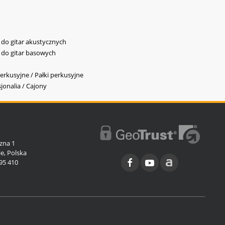
y do gitar akustycznych
y do gitar basowych
erkusyjne / Pałki perkusyjne
jonalia / Cajony
l
zna 1
e, Polska
95 410