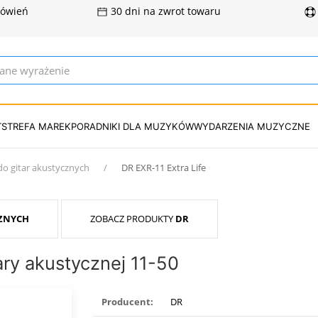
mówień
30 dni na zwrot towaru
T
STREFA MAREK
PORADNIKI DLA MUZYKÓW
WYDARZENIA MUZYCZNE
do gitar akustycznych
DR EXR-11 Extra Life
CZNYCH
ZOBACZ PRODUKTY
DR
ary akustycznej 11-50
Producent:
DR