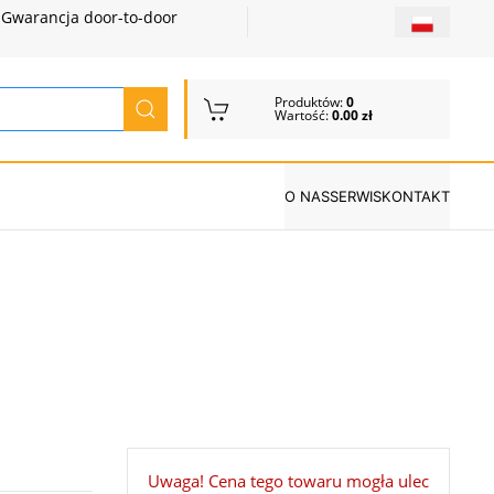
Gwarancja door-to-door
Produktów:
0
Wartość:
0.00 zł
O NAS
SERWIS
KONTAKT
Uwaga! Cena tego towaru mogła ulec