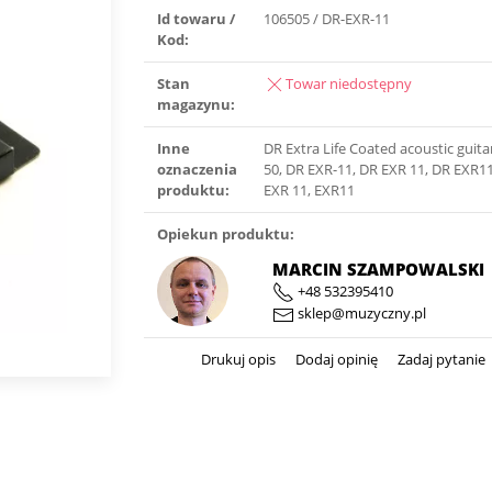
Id towaru /
106505 / DR-EXR-11
Kod:
Stan
Towar niedostępny
magazynu:
Inne
DR Extra Life Coated acoustic guitar
oznaczenia
50, DR EXR-11, DR EXR 11, DR EXR11
produktu:
EXR 11, EXR11
Opiekun produktu:
MARCIN SZAMPOWALSKI
+48 532395410
sklep@muzyczny.pl
Drukuj opis
Dodaj opinię
Zadaj pytanie