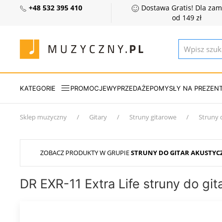
+48 532 395 410
Dostawa Gratis! Dla za
od 149 zł
KATEGORIE
PROMOCJE
WYPRZEDAŻE
POMYSŁY NA PREZEN
Sklep muzyczny
Gitary
Struny gitarowe
Struny 
ZOBACZ PRODUKTY W GRUPIE
STRUNY DO GITAR AKUSTY
DR EXR-11 Extra Life struny do git