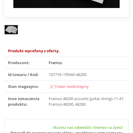
Produkt wycofany z oferty.
Producent:
Framus
Id towaru / Kod:
107718 / FRAM-48200
Stan magazynu:
Towar niedostępny
Inne oznaczenia
Framus 48200 acoustic guitar strings 11-47,
produktu:
Framus 48200, 48200
Możesz nas odwiedzić również na żywo!
Przyjedź do naszego nowego sklepu, znajdziesz w nim pomocny