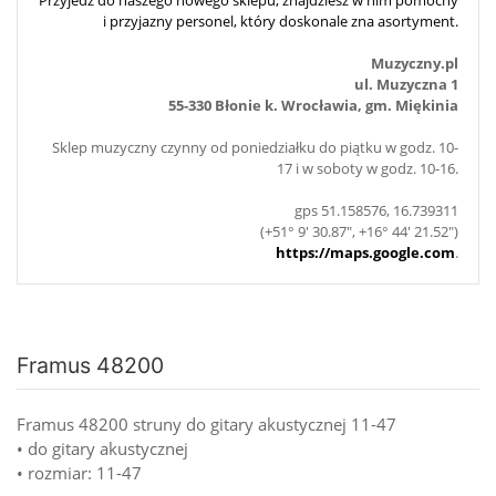
i przyjazny personel, który doskonale zna asortyment.
Muzyczny.pl
ul. Muzyczna 1
55-330 Błonie k. Wrocławia, gm. Miękinia
Sklep muzyczny czynny od poniedziałku do piątku w godz. 10-
17 i w soboty w godz. 10-16.
gps 51.158576, 16.739311
(+51° 9' 30.87", +16° 44' 21.52")
https://maps.google.com
.
Framus 48200
Framus 48200 struny do gitary akustycznej 11-47
• do gitary akustycznej
• rozmiar: 11-47