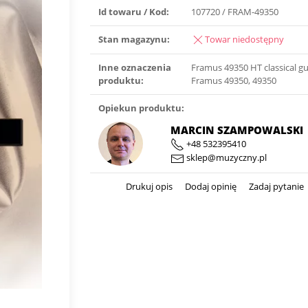
Id towaru / Kod:
107720 / FRAM-49350
Stan magazynu:
Towar niedostępny
Inne oznaczenia
Framus 49350 HT classical gui
produktu:
Framus 49350, 49350
Opiekun produktu:
MARCIN SZAMPOWALSKI
+48 532395410
sklep@muzyczny.pl
Drukuj opis
Dodaj opinię
Zadaj pytanie