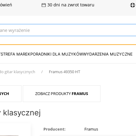
mówień
30 dni na zwrot towaru
T
STREFA MAREK
PORADNIKI DLA MUZYKÓW
WYDARZENIA MUZYCZNE
do gitar klasycznych
Framus 49350 HT
NYCH
ZOBACZ PRODUKTY
FRAMUS
 klasycznej
Producent:
Framus