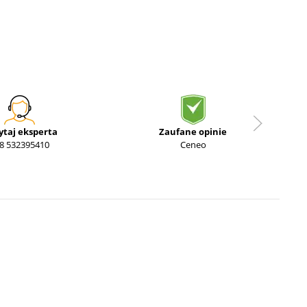
ytaj eksperta
Zaufane opinie
8 532395410
Ceneo