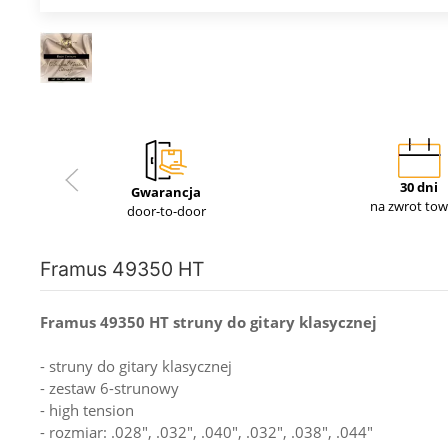
30 dni
Gwarancja
na zwrot to
door-to-door
Framus 49350 HT
Framus 49350 HT struny do gitary klasycznej
- struny do gitary klasycznej
- zestaw 6-strunowy
- high tension
- rozmiar: .028", .032", .040", .032", .038", .044"