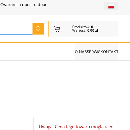
Gwarancja door-to-door
Produktów:
0
Wartość:
0.00 zł
O NAS
SERWIS
KONTAKT
Uwaga! Cena tego towaru mogła ulec