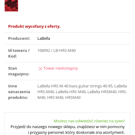
Produkt wycofany z oferty.
Producent:
LaBella
Id towaru /
108992 / LB-HRS-M40
Kod:
Stan
Towar niedostępny
magazynu:
Inne
LaBella HRS M-40 bass guitar strings 40-95, LaBella
oznaczenia
HRS-M40, LaBella HRS M40, LaBella HRSM40, HRS-
produktu:
M40, HRS M40, HRSM40
Możesz nas odwiedzić również na żywo!
Przyjedź do naszego nowego sklepu, znajdziesz w nim pomocny
i przyjazny personel, który doskonale zna asortyment.