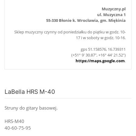
Muzyczny.pl
ul. Muzyczna 1
55-330 Błonie k. Wrocławia, gm. Miękinia
Sklep muzyczny czynny od poniedziałku do piątku w godz. 10-
17 i w soboty w godz. 10-16.
gps 51.158576, 16.739311
(+51° 9' 30.87", +16° 44' 21.52")
https://maps.google.com
.
LaBella HRS M-40
Struny do gitary basowej.
HRS-M40
40-60-75-95