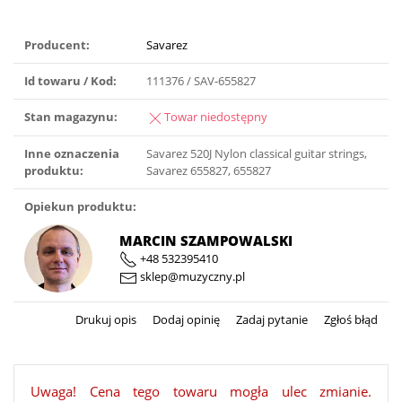
Producent:
Savarez
Id towaru / Kod:
111376 / SAV-655827
Stan magazynu:
Towar niedostępny
Inne oznaczenia
Savarez 520J Nylon classical guitar strings,
produktu:
Savarez 655827, 655827
Opiekun produktu:
MARCIN SZAMPOWALSKI
+48 532395410
sklep@muzyczny.pl
Drukuj opis
Dodaj opinię
Zadaj pytanie
Zgłoś błąd
Uwaga! Cena tego towaru mogła ulec zmianie.