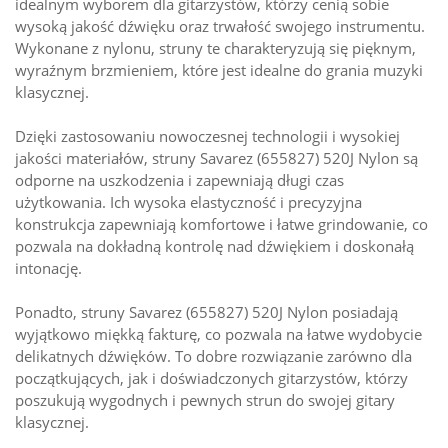
idealnym wyborem dla gitarzystów, którzy cenią sobie
wysoką jakość dźwięku oraz trwałość swojego instrumentu.
Wykonane z nylonu, struny te charakteryzują się pięknym,
wyraźnym brzmieniem, które jest idealne do grania muzyki
klasycznej.
Dzięki zastosowaniu nowoczesnej technologii i wysokiej
jakości materiałów, struny Savarez (655827) 520J Nylon są
odporne na uszkodzenia i zapewniają długi czas
użytkowania. Ich wysoka elastyczność i precyzyjna
konstrukcja zapewniają komfortowe i łatwe grindowanie, co
pozwala na dokładną kontrolę nad dźwiękiem i doskonałą
intonację.
Ponadto, struny Savarez (655827) 520J Nylon posiadają
wyjątkowo miękką fakturę, co pozwala na łatwe wydobycie
delikatnych dźwięków. To dobre rozwiązanie zarówno dla
początkujących, jak i doświadczonych gitarzystów, którzy
poszukują wygodnych i pewnych strun do swojej gitary
klasycznej.