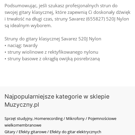
Podsumowując, jeśli szukasz profesjonalnych strun do
swojej gitary klasycznej, które zapewnią Ci doskonały dźwięk
i trwałość na długi czas, struny Savarez (655827) 520J Nylon
są idealnym wyborem.
Struny do gitary klasycznej Savarez 520J Nylon
• naciąg: twardy
• struny wiolinowe z rektyfikowanego nylonu
• struny basowe z okrągłą owijką posrebrzaną
Najpopularniejsze kategorie w sklepie
Muzyczny.pl
Sprzęt studyjny, Homerecording / Mikrofony / Pojemnościowe
wielkomembranowe
Gitary / Efekty gitarowe / Efekty do gitar elektrycznych