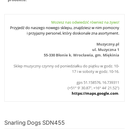
Możesz nas odwiedzić również na żywo!
Przyjedź do naszego nowego sklepu, znajdziesz w nim pomocny
i przyjazny personel, który doskonale zna asortyment.
Muzyczny.pl
ul. Muzyczna 1
55-330 Błonie k. Wrocławia, gm. Miękinia
Sklep muzyczny czynny od poniedziałku do piątku w godz. 10-
17 i w soboty w godz. 10-16.
gps 51.158576, 16.739311
(+51° 9' 30.87", +16° 44' 21.52")
https://maps.google.com
.
Snarling Dogs SDN455