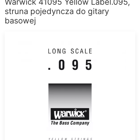
Warwick 41095 Yellow Label.095,
struna pojedyncza do gitary
basowej