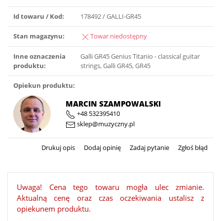
Id towaru / Kod:
178492 / GALLI-GR45
Stan magazynu:
Towar niedostępny
Inne oznaczenia
Galli GR45 Genius Titanio - classical guitar
produktu:
strings, Galli GR45, GR45
Opiekun produktu:
MARCIN SZAMPOWALSKI
+48 532395410
sklep@muzyczny.pl
Drukuj opis
Dodaj opinię
Zadaj pytanie
Zgłoś błąd
Uwaga! Cena tego towaru mogła ulec zmianie.
Aktualną cenę oraz czas oczekiwania ustalisz z
opiekunem produktu.