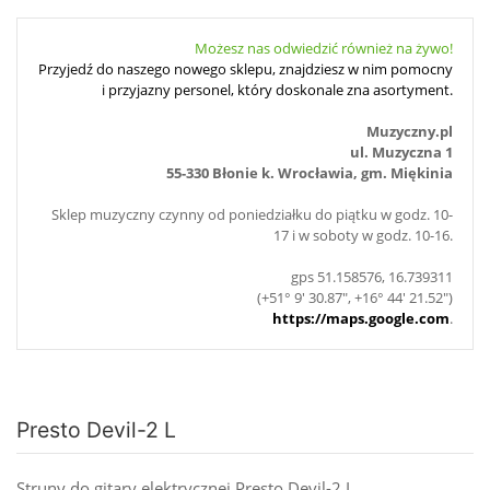
Możesz nas odwiedzić również na żywo!
Przyjedź do naszego nowego sklepu, znajdziesz w nim pomocny
i przyjazny personel, który doskonale zna asortyment.
Muzyczny.pl
ul. Muzyczna 1
55-330 Błonie k. Wrocławia, gm. Miękinia
Sklep muzyczny czynny od poniedziałku do piątku w godz. 10-
17 i w soboty w godz. 10-16.
gps 51.158576, 16.739311
(+51° 9' 30.87", +16° 44' 21.52")
https://maps.google.com
.
Presto Devil-2 L
Struny do gitary elektrycznej Presto Devil-2 L