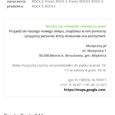
oznaczenia
ROCK-3, Presto ROCK 3, Presto ROCK3, ROCK-3,
produktu:
ROCK 3, ROCK3
Możesz nas odwiedzić również na żywo!
Przyjedź do naszego nowego sklepu, znajdziesz w nim pomocny
i przyjazny personel, który doskonale zna asortyment.
Muzyczny.pl
ul. Muzyczna 1
55-330 Błonie k. Wrocławia, gm. Miękinia
Sklep muzyczny czynny od poniedziałku do piątku w godz. 10-
17 i w soboty w godz. 10-16.
gps 51.158576, 16.739311
(+51° 9' 30.87", +16° 44' 21.52")
https://maps.google.com
.