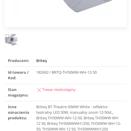
Producent:
Briteq
Id towaru /
182692 / BRTQ-TH50WW-WH-12-50
Kod:
Stan
Towar niedostępny
magazynu:
Inne
Briteq BT-Theatre 50WW White - reflektor
oznaczenia
teatralny LED 50W, manualny zoom 12-50st.,
produktu:
Briteq TH50WW-WH-12-50, Briteq TH50WW WH
12 50, Briteq TH50WWWH1250, TH50WW-WH-12-
50, TH50WW WH 12 50, TH50WWWH1250