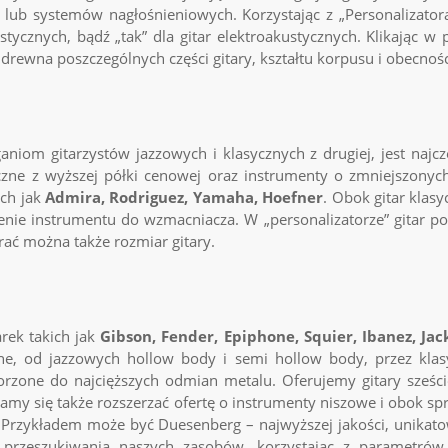
b systemów nagłośnieniowych. Korzystając z „Personalizatora 
stycznych, bądź „tak” dla gitar elektroakustycznych. Klikając 
rewna poszczególnych części gitary, kształtu korpusu i obecnośc
aniom gitarzystów jazzowych i klasycznych z drugiej, jest najc
czne
z wyższej półki cenowej oraz instrumenty o zmniejszonych
ch jak
Admira, Rodriguez, Yamaha, Hoefner
. Obok gitar klasy
nie instrumentu do wzmacniacza. W „personalizatorze” gitar po
ć można także rozmiar gitary.
rek takich jak
Gibson, Fender, Epiphone, Squier, Ibanez, Ja
e, od jazzowych hollow body i semi hollow body, przez klasyc
worzone do najcięższych odmian metalu. Oferujemy gitary sześ
ramy się także rozszerzać ofertę o instrumenty niszowe i obok 
. Przykładem może być Duesenberg – najwyższej jakości, unikato
ć przeszukiwania naszych zasobów, korzystając z parametró