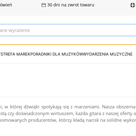
mówień
30 dni na zwrot towaru
T
STREFA MAREK
PORADNIKI DLA MUZYKÓW
WYDARZENIA MUZYCZNE
ii, w której dźwięki spotykają się z marzeniami. Nasza obszern
jastą czy doświadczonym wirtuozem, każda gitara z naszej oferty 
renomowanych producentów, którzy kładą nacisk na solidne wyko