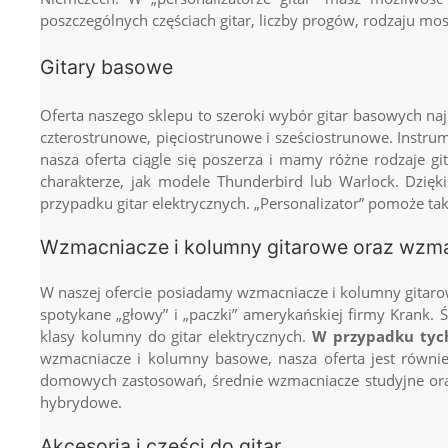
poszczególnych częściach gitar, liczby progów, rodzaju mo
Gitary basowe
Oferta naszego sklepu to szeroki wybór gitar basowych na
czterostrunowe, pięciostrunowe i sześciostrunowe. Instru
nasza oferta ciągle się poszerza i mamy różne rodzaje gi
charakterze, jak modele Thunderbird lub Warlock. Dzięk
przypadku gitar elektrycznych. „Personalizator” pomoże ta
Wzmacniacze i kolumny gitarowe oraz wzm
W naszej ofercie posiadamy wzmacniacze i kolumny gitarow
spotykane „głowy” i „paczki” amerykańskiej firmy Krank. 
klasy kolumny do gitar elektrycznych.
W przypadku tych
wzmacniacze i kolumny basowe, nasza oferta jest równi
domowych zastosowań, średnie wzmacniacze studyjne ora
hybrydowe.
Akcesoria i części do gitar