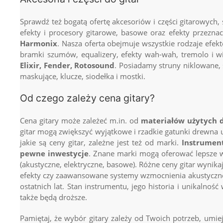
Sprawdź też bogatą ofertę akcesoriów i części gitarowych
efekty i procesory gitarowe, basowe oraz efekty przezna
Harmonix
. Nasza oferta obejmuje wszystkie rodzaje efektó
bramki szumów, equalizery, efekty wah-wah, tremolo i wi
Elixir, Fender, Rotosound
. Posiadamy struny niklowane, 
maskujące, klucze, siodełka i mostki.
Od czego zależy cena gitary?
Cena gitary może zależeć m.in. od
materiałów użytych 
gitar mogą zwiększyć wyjątkowe i rzadkie gatunki drewna uż
jakie są ceny gitar, zależne jest też od marki.
Instrument
pewne inwestycje
. Znane marki mogą oferować lepsze w
(akustyczne, elektryczne, basowe). Różne ceny gitar wyni
efekty czy zaawansowane systemy wzmocnienia akustycznego
ostatnich lat. Stan instrumentu, jego historia i unikalno
także będą droższe.
Pamiętaj, że wybór gitary zależy od Twoich potrzeb, umie