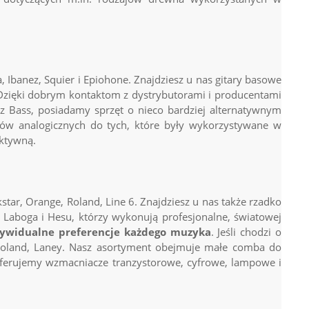
 Ibanez, Squier i Epiohone. Znajdziesz u nas
gitary basowe
. Dzięki dobrym kontaktom z dystrybutorami i producentami
azz Bass, posiadamy sprzęt o nieco bardziej alternatywnym
trów analogicznych do tych, które były wykorzystywane w
aktywną.
ar, Orange, Roland, Line 6. Znajdziesz u nas także rzadko
d Laboga i Hesu, którzy wykonują profesjonalne, światowej
dywidualne preferencje każdego muzyka
. Jeśli chodzi o
 Roland, Laney. Nasz asortyment obejmuje małe comba do
ferujemy wzmacniacze tranzystorowe, cyfrowe, lampowe i