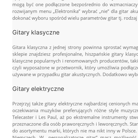
mogą być one podłączone bezpośrednio do wzmacniaczy lu
rozwijanym menu „Elektronika” wybrać „nie” dla gitar aku
dokonać wyboru spośród wielu parametrów gitar tj. rodzaj d
Gitary klasyczne
Gitara klasyczna z jednej strony powinna sprostać wymag
sklepie znajdziesz profesjonalne, hiszpańskie
gitary klasy
klasyczne popularnych i renomowanych producentów, taki
czyli wyposażone w przetwornik, który umożliwia podłącze
używane w przypadku gitar akustycznych. Dodatkowo wybra
Gitary elektryczne
Przejrzyj także
gitary elektryczne
najbardziej cenionych ma
oczekiwania muzyków preferujących różne style muzyczn
Telecaster i Les Paul, aż po ekstremalne instrumenty st
przeznaczone dla osób praworęcznych i leworęcznych. Sta
do asortymentu marki, których nie ma nikt inny w Polsce
Niemczech. W „personalizatorze gitar” masz możliwoś