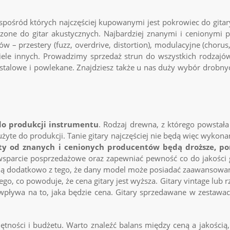
, spośród których najczęściej kupowanymi jest
pokrowiec do gitar
czone do gitar akustycznych. Najbardziej znanymi i cenionymi
w – przestery (fuzz, overdrive, distortion), modulacyjne (chorus
ele innych. Prowadzimy sprzedaż strun do wszystkich rodzajów
stalowe i powlekane. Znajdziesz także u nas duży wybór drobnych 
do produkcji instrumentu
. Rodzaj drewna, z którego powstał
yte do produkcji. Tanie gitary najczęściej nie będą więc wykona
y od znanych i cenionych producentów będą droższe, poni
sparcie posprzedażowe oraz zapewniać pewność co do jakości gi
kają dodatkowo z tego, że dany model może posiadać zaawansowa
, co powoduje, że cena gitary jest wyższa. Gitary vintage lub r
ść wpływa na to, jaka będzie cena. Gitary sprzedawane w zestawa
jętności i budżetu. Warto znaleźć balans między ceną a jakości