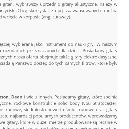
gitar”, wybrawszy uprzednio gitary akustyczne, należy w
w przycisk „Chcę skorzystać z opcji zaawansowanych” można
i wcięcia w korpusie (ang. cutaway).
zęściej wybierana jako instrument do nauki gry. W naszym
 rozmiarach przeznaczonych dla dzieci. Posiadamy gitary
cznych nasza oferta obejmuje także gitary elektroklasyczne,
siadają Państwo dostęp do tych samych filtrów, które były
ckson, Dean
i wielu innych. Posiadamy gitary, które spełnią
zne, rockowe konstrukcje solid body typu Stratocaster,
ciostrunowe, siedmiostrunowe i ośmiostrunowe oraz gitary
sprzętu najbardziej popularnych producentów, wprowadzamy
we gitary, które w dużej mierze produkowane są ręcznie w
w dotyczących m.in. rodzajów drewna wykorzystanych w