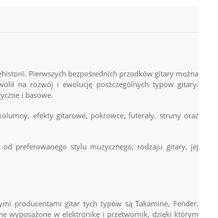
ehistorii. Pierwszych bezpośrednich przodków gitary można
olił na rozwój i ewolucję poszczególnych typów gitary.
ryczne i basowe.
lumny, efekty gitarowe, pokrowce, futerały, struny oraz
od preferowanego stylu muzycznego, rodzaju gitary, jej
nymi producentami gitar tych typów są Takamine, Fender,
zne wyposażone w elektronikę i przetwornik, dzięki którym