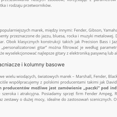
stka i rodzaju przetworników.
jpopularniejszych marek, między innymi: Fender, Gibson, Yamaha,
menty przeznaczone do jazzu, bluesa, rocka i muzyki metalowej
tar. Obok klasycznych konstrukcji takich jak Precision Bass i J
i „personalizatorowi gitar” można filtrować je według parame
kże wyselekcjonować najlepsze gitary z elektroniką pasywną lub 
acniacze i kolumny basowe
e wielu wiodących, światowych marek – Marshall, Fender, Blackst
Ściśle współpracujemy z polskimi producentami takimi jak Davi
 producentów możliwe jest zamówienie „paczki” pod in
e szeroka i atrakcyjna. Posiadamy sprzęt firm Fender Ampeg,
z zestawy o dużej mocy, idealne do zastosowań scenicznych. O