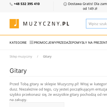
+48 532 395 410
Dostawa Gratis! Dla za
od 149 zł
KATEGORIE
PROMOCJE
WYPRZEDAŻE
POMYSŁY NA PREZEN
Sklep muzyczny
Gitary
Gitary
Przed Tobą gitary w sklepie Muzyczny.pl! Witaj w kategor
dusz. Niezależnie od tego, czy jesteś początkującym entuz
szybko przekonasz się, że wszystkie gitary pochodzą od 
na zakupy.