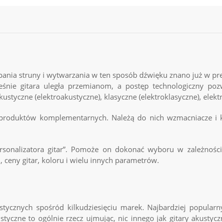
ania struny i wytwarzania w ten sposób dźwięku znano już w pr
śnie gitara uległa przemianom, a postęp technologiczny pozw
akustyczne
(elektroakustyczne), klasyczne (elektroklasyczne), elekt
produktów komplementarnych. Należą do nich wzmacniacze i ko
rsonalizatora gitar”. Pomoże on dokonać wyboru w zależności 
, ceny gitar, koloru i wielu innych parametrów.
ustycznych spośród kilkudziesięciu marek. Najbardziej popular
styczne to ogólnie rzecz ujmując, nic innego jak gitary akustyc