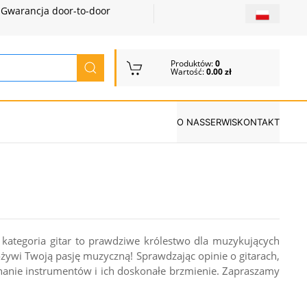
Gwarancja door-to-door
Produktów:
0
Wartość:
0.00 zł
O NAS
SERWIS
KONTAKT
a kategoria gitar to prawdziwe królestwo dla muzykujących
ożywi Twoją pasję muzyczną! Sprawdzając opinie o gitarach,
nanie instrumentów i ich doskonałe brzmienie. Zapraszamy