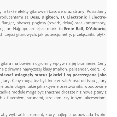
y
, a także efekty gitarowe i basowe oraz struny. Posiadamy
 producentami są
Boss, Digitech, TC Electronic i Electro-
, flanger, phaser), pogłosy (reverb, delay) oraz kompresory,
 gitar. Najpopularniejsze marki to
Ernie Ball, D'Addario,
części gitarowych, jak potencjometry, przełączniki, płytki
a gitara ma bowiem ogromny wpływ na jej brzmienie. Ceny
ne z drewna najwyższej klasy (mahoń, palisander, cedr). To,
eważ osiągnęły status jakości i są postrzegane jako
tary. Ceny mogą też być inne w zależności od typu gitary
ne technologie, takie jak aktywne przetworniki, wbudowane
zadkie modele mogą być znacznie droższe niż nowe gitary z
ch z futerałem, strunami, stroikami czy innymi akcesoriami
ą, aby wybrać instrument, który najlepiej odpowiada Twoim