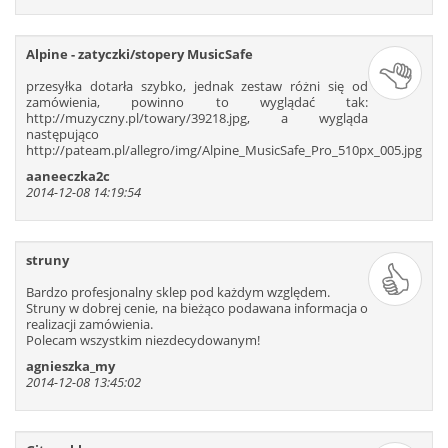
319
320
321
322
323
324
325
326
327
328
329
330
Alpine - zatyczki/stopery MusicSafe
331
332
333
334
335
336
przesyłka dotarła szybko, jednak zestaw różni się od
zamówienia, powinno to wyglądać tak:
337
338
339
340
341
342
http://muzyczny.pl/towary/39218.jpg, a wygląda
343
344
345
346
347
348
następująco
http://pateam.pl/allegro/img/Alpine_MusicSafe_Pro_510px_005.jpg
349
350
351
352
353
354
aaneeczka2c
355
356
357
358
359
360
2014-12-08 14:19:54
361
362
363
364
365
366
367
368
369
370
371
372
373
374
375
376
377
378
struny
379
380
381
382
383
384
Bardzo profesjonalny sklep pod każdym względem.
Struny w dobrej cenie, na bieżąco podawana informacja o
385
386
387
388
389
390
realizacji zamówienia.
391
392
393
394
395
396
Polecam wszystkim niezdecydowanym!
397
398
399
400
401
402
agnieszka_my
2014-12-08 13:45:02
403
404
405
406
407
408
409
410
411
412
413
414
415
416
417
418
419
420