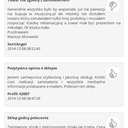
Towar nie zgodny z zamówieniem
Generalnie wszystko było by wspaniale, już nie pierwszy
raz kupuje w muzyczny.pl ale niestety nie dostałem
towaru który zamawiałem tylko inny podobny i musiałem
rozpocząć ścieżkę reklamacyjną a towar miał być prezentem na
mikołajki. Ot kiszka mała.
Pozdrawiam
Mariusz Morawski
SentAngel
2014-12-08 08:52:45
Pozytywna opinia o sklepie
Jestem zachwycona szybkością i jakością obsługi. Krótki
czas realizacji zamówienia i wszystkie niezbędne
informacje przekazane e-mailem. Polecam ten sklep.
Profil: 62007
2014-12-08 08:47:26
Sklep godny polecenie
Zamówiony stroik z metronomem działa jak trzeba. Cena