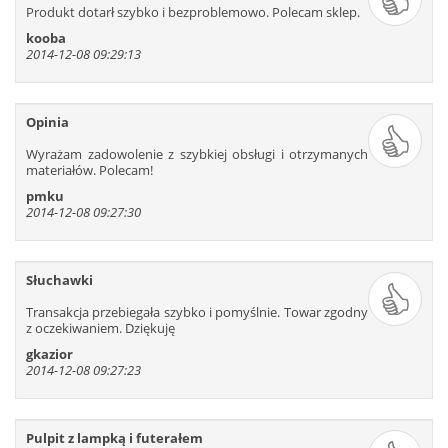
Produkt dotarł szybko i bezproblemowo. Polecam sklep.
523
524
525
526
527
528
kooba
529
530
531
532
533
534
2014-12-08 09:29:13
535
536
537
538
539
540
541
542
543
544
545
546
547
548
549
550
551
552
Opinia
553
554
555
556
557
558
Wyrażam zadowolenie z szybkiej obsługi i otrzymanych
559
560
561
562
563
564
materiałów. Polecam!
565
566
567
568
569
570
pmku
2014-12-08 09:27:30
571
572
573
574
575
576
577
578
579
580
581
582
583
584
585
586
587
588
Słuchawki
589
590
591
592
593
594
Transakcja przebiegała szybko i pomyślnie. Towar zgodny
595
596
597
598
599
600
z oczekiwaniem. Dziękuję
601
602
603
604
605
606
gkazior
2014-12-08 09:27:23
607
608
609
610
611
612
613
614
615
616
617
618
619
620
621
622
623
624
Pulpit z lampką i futerałem