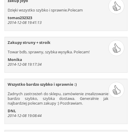
zakup joyo
109
110
111
112
113
114
Dzięki wszystko szybko i sprawnie.Polecam
115
116
117
118
119
120
tomas232323
121
122
123
124
125
126
2014-12-08 19:41:13
127
128
129
130
131
132
133
134
135
136
137
138
139
140
141
142
143
144
Zakupy struny + stroik
145
146
147
148
149
150
Towar bdb, sprawny, szybka wysyłka. Polecam!
151
152
153
154
155
156
Monika
2014-12-08 19:17:34
157
158
159
160
161
162
163
164
165
166
167
168
169
170
171
172
173
174
Wszystko bardzo szybko i sprawnie :)
175
176
177
178
179
180
Żadnych zastrzeżeń do sklepu, zamówienie zrealizowanie
181
182
183
184
185
186
bardzo szybko, szybka dostawa. Generalnie jak
187
188
189
190
191
192
najbardziej polecam zakupy :) Pozdrawiam.
193
194
195
196
197
198
DNL
2014-12-08 19:08:44
199
200
201
202
203
204
205
206
207
208
209
210