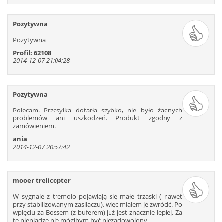
Pozytywna
Pozytywna
Profil: 62108
2014-12-07 21:04:28
Pozytywna
Polecam. Przesyłka dotarła szybko, nie było żadnych
problemów ani uszkodzeń. Produkt zgodny z
zamówieniem.
ania
2014-12-07 20:57:42
mooer trelicopter
W sygnale z tremolo pojawiają się małe trzaski ( nawet
przy stabilizowanym zasilaczu), więc miałem je zwrócić. Po
wpięciu za Bossem (z buferem) już jest znacznie lepiej. Za
te pieniądze nie mógłbym być niezadowolony.