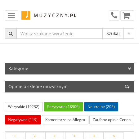
Kategorie
Opinie o sklepie muzycznym
Wszystkie (19232)
Pozytywne (18906)
Neutralne (205)
Negatywne (119)
Komentarze na Allegro
Zaufane opinie Ceneo
1
2
3
4
5
6