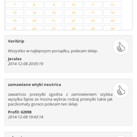
7
8
9
10
11
12
13
14
15
16
17
18
19
20
21
22
23
24
25
26
27
28
29
30
31
32
33
34
35
36
VariGrip
37
38
39
40
41
42
Wszystko w najlepszym porządku, polecam sklep.
43
44
45
46
47
48
Jerales
49
50
51
52
53
54
2014-12-08 20:05:19
55
56
57
58
59
60
61
62
63
64
65
66
zamawiane wtyki neutrica
67
68
69
70
71
72
73
74
75
76
77
78
zawartosc przesylki zgodna z zamowieniem szybka
wysylka fajnie ze mozna wybrac rodzaj przesylki takie jak
79
80
81
82
83
84
paczkomaty goraco polecam ten sklep
85
86
87
88
89
90
Profil: 62098
91
92
93
94
95
96
2014-12-08 19:43:14
97
98
99
100
101
102
103
104
105
106
107
108