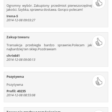
625
626
627
628
629
630
Ogromny wybór. Zakupiony przedmiot pierwszorzędnej
631
632
633
634
635
636
jakości. Szybka, sprawna dostawa. Gorąco polecam!
637
638
639
640
641
642
Irena-S
2014-12-08 09:03:27
Zakup towaru
Transakcja przebiegła bardzo sprawnie.Polecam jak
najbardziej ten sklep.Pozdrawiam
chris641
2014-12-08 09:00:13
Pozytywna
Pozytywna
Profil: 40235
2014-12-08 08:55:08