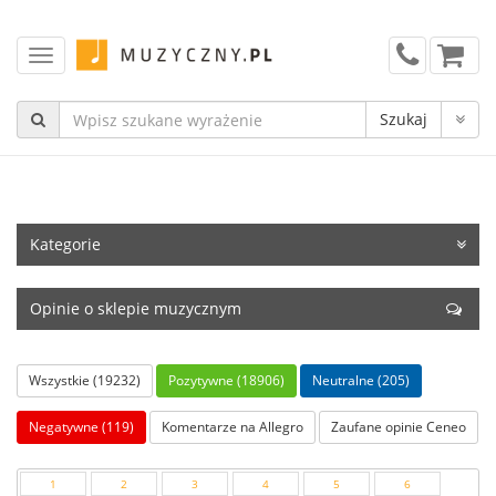
Kategorie
Opinie o sklepie muzycznym
Wszystkie (19232)
Pozytywne (18906)
Neutralne (205)
Negatywne (119)
Komentarze na Allegro
Zaufane opinie Ceneo
1
2
3
4
5
6