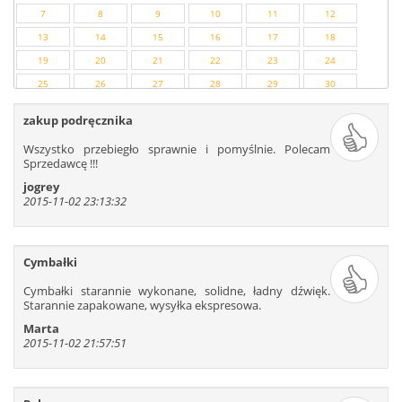
7
8
9
10
11
12
13
14
15
16
17
18
19
20
21
22
23
24
25
26
27
28
29
30
31
32
33
34
35
36
zakup podręcznika
37
38
39
40
41
42
Wszystko przebiegło sprawnie i pomyślnie. Polecam
43
44
45
46
47
48
Sprzedawcę !!!
49
50
51
52
53
54
jogrey
2015-11-02 23:13:32
55
56
57
58
59
60
61
62
63
64
65
66
67
68
69
70
71
72
Cymbałki
73
74
75
76
77
78
Cymbałki starannie wykonane, solidne, ładny dźwięk.
79
80
81
82
83
84
Starannie zapakowane, wysyłka ekspresowa.
85
86
87
88
89
90
Marta
91
92
93
94
95
96
2015-11-02 21:57:51
97
98
99
100
101
102
103
104
105
106
107
108