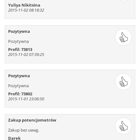
625
626
627
628
629
630
Yuliya Nikitsina
2015-11-02 08:18:32
631
632
633
634
635
636
637
638
639
640
641
642
Pozytywna
Pozytywna
Profil: 73813
2015-11-02 07:39:25
Pozytywna
Pozytywna
Profil: 73802
2015-11-01 23:06:50
Zakup potencjometrów
Zakup bez uwag.
Darek