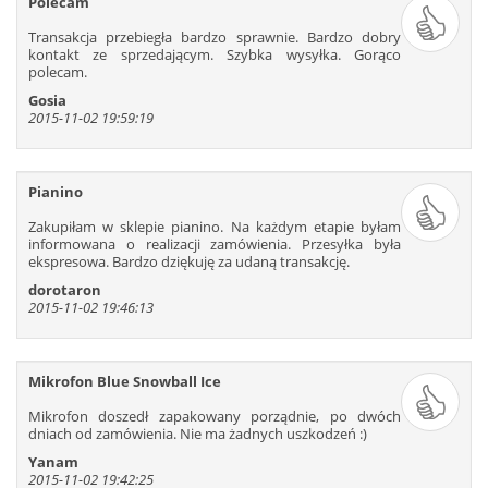
Polecam
109
110
111
112
113
114
Transakcja przebiegła bardzo sprawnie. Bardzo dobry
115
116
117
118
119
120
kontakt ze sprzedającym. Szybka wysyłka. Gorąco
121
122
123
124
125
126
polecam.
127
128
129
130
131
132
Gosia
2015-11-02 19:59:19
133
134
135
136
137
138
139
140
141
142
143
144
145
146
147
148
149
150
Pianino
151
152
153
154
155
156
Zakupiłam w sklepie pianino. Na każdym etapie byłam
157
158
159
160
161
162
informowana o realizacji zamówienia. Przesyłka była
ekspresowa. Bardzo dziękuję za udaną transakcję.
163
164
165
166
167
168
dorotaron
169
170
171
172
173
174
2015-11-02 19:46:13
175
176
177
178
179
180
181
182
183
184
185
186
187
188
189
190
191
192
Mikrofon Blue Snowball Ice
193
194
195
196
197
198
Mikrofon doszedł zapakowany porządnie, po dwóch
dniach od zamówienia. Nie ma żadnych uszkodzeń :)
199
200
201
202
203
204
Yanam
205
206
207
208
209
210
2015-11-02 19:42:25