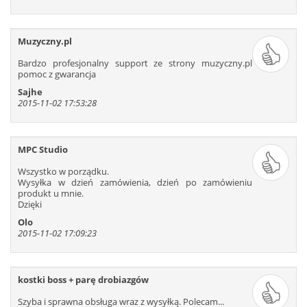
211
212
213
214
215
216
217
218
219
220
221
222
223
224
225
226
227
228
Muzyczny.pl
229
230
231
232
233
234
Bardzo profesjonalny support ze strony muzyczny.pl
pomoc z gwarancja
235
236
237
238
239
240
Sajhe
241
242
243
244
245
246
2015-11-02 17:53:28
247
248
249
250
251
252
253
254
255
256
257
258
259
260
261
262
263
264
MPC Studio
265
266
267
268
269
270
Wszystko w porządku.
271
272
273
274
275
276
Wysyłka w dzień zamówienia, dzień po zamówieniu
produkt u mnie.
277
278
279
280
281
282
Dzięki
283
284
285
286
287
288
Olo
2015-11-02 17:09:23
289
290
291
292
293
294
295
296
297
298
299
300
301
302
303
304
305
306
kostki boss + parę drobiazgów
307
308
309
310
311
312
Szyba i sprawna obsługa wraz z wysyłką. Polecam...
313
314
315
316
317
318