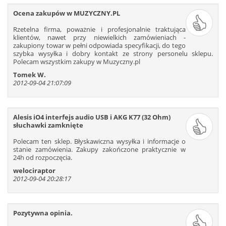
523
524
525
526
527
528
Ocena zakupów w MUZYCZNY.PL
529
530
531
532
533
534
Rzetelna firma, poważnie i profesjonalnie traktująca
535
536
537
538
539
540
klientów, nawet przy niewielkich zamówieniach -
zakupiony towar w pełni odpowiada specyfikacji, do tego
541
542
543
544
545
546
szybka wysyłka i dobry kontakt ze strony personelu sklepu.
547
548
549
550
551
552
Polecam wszystkim zakupy w Muzyczny.pl
553
554
555
556
557
558
Tomek W.
2012-09-04 21:07:09
559
560
561
562
563
564
565
566
567
568
569
570
571
572
573
574
575
576
Alesis iO4 interfejs audio USB i AKG K77 (32 Ohm)
577
578
579
580
581
582
słuchawki zamknięte
583
584
585
586
587
588
Polecam ten sklep. Błyskawiczna wysyłka i informacje o
stanie zamówienia. Zakupy zakończone praktycznie w
589
590
591
592
593
594
24h od rozpoczęcia.
595
596
597
598
599
600
welociraptor
601
602
603
604
605
606
2012-09-04 20:28:17
607
608
609
610
611
612
613
614
615
616
617
618
Pozytywna opinia.
619
620
621
622
623
624