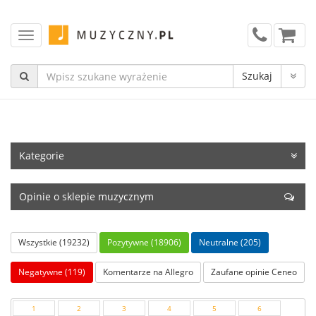
Kategorie
Opinie o sklepie muzycznym
Wszystkie (19232)
Pozytywne (18906)
Neutralne (205)
Negatywne (119)
Komentarze na Allegro
Zaufane opinie Ceneo
1
2
3
4
5
6