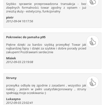
Szybko sprawnie przeprowadzona transakcja - bez
zbędnych formalności; towar zgodny z opisem - już
zresztą służy - estetyczny, funkcjonalny
piotr
2012-09-04 10:17:56
Pokrowiec do yamaha p95
Piękne dzięki za bardzo szybką przesyłkę! Towar jak
najbardziej fajny i dzięki za szybkie i dobre porady przed
zakupem! Pozdrawiam serdecznie
Misiek
2012-09-03 23:19:08
Struny
przesyłka odbyła się zgodnie z zasadami , wszystko jak
należy , jestem w pełni usatysfakcjonowany , struny
spełniają moje oczekiwania :)
Lukasyno
2012-09-03 23:02:41