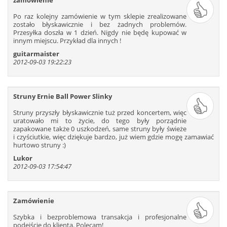
zamówienie
Po raz kolejny zamówienie w tym sklepie zrealizowane
zostało błyskawicznie i bez żadnych problemów.
Przesyłka doszła w 1 dzień. Nigdy nie będę kupować w
innym miejscu. Przykład dla innych !
guitarmaister
2012-09-03 19:22:23
Struny Ernie Ball Power Slinky
Struny przyszły błyskawicznie tuż przed koncertem, więc
uratowało mi to życie, do tego były porządnie
zapakowane także 0 uszkodzeń, same struny były świeże
i czyściutkie, więc dziękuje bardzo, już wiem gdzie mogę zamawiać
hurtowo struny :)
Lukor
2012-09-03 17:54:47
Zamówienie
Szybka i bezproblemowa transakcja i profesjonalne
podejście do klienta. Polecam!