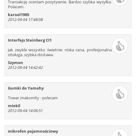
Transakcję oceniam pozytywnie. Bardzo szybka wysyłka.
625
626
627
628
629
630
Polacam.
631
632
633
634
635
636
karool1985
637
638
639
640
641
642
2012-09-04 17:48:08
Interfejs Steinberg CI1
Jak zwykle wszystko świetnie: niska cena, profesjonalna
obsługa, szybka dostawa.
Szymon
2012-09-04 14:42:42
Gumki do Yamahy
Towar znakomity - polecam
miekil
2012-09-04 14:06:51
mikrofon pojemnościowy