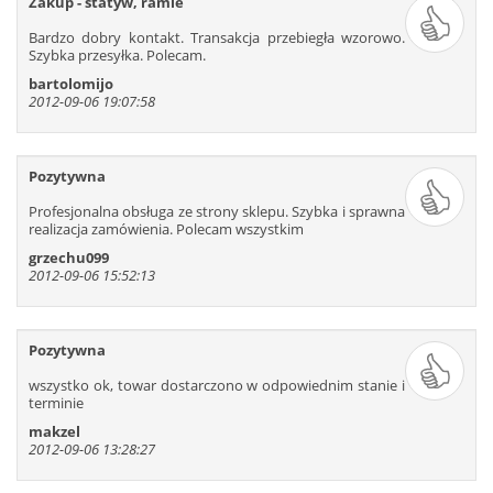
Zakup - statyw, ramie
109
110
111
112
113
114
Bardzo dobry kontakt. Transakcja przebiegła wzorowo.
115
116
117
118
119
120
Szybka przesyłka. Polecam.
121
122
123
124
125
126
bartolomijo
127
128
129
130
131
132
2012-09-06 19:07:58
133
134
135
136
137
138
139
140
141
142
143
144
Pozytywna
145
146
147
148
149
150
Profesjonalna obsługa ze strony sklepu. Szybka i sprawna
151
152
153
154
155
156
realizacja zamówienia. Polecam wszystkim
157
158
159
160
161
162
grzechu099
163
164
165
166
167
168
2012-09-06 15:52:13
169
170
171
172
173
174
175
176
177
178
179
180
Pozytywna
181
182
183
184
185
186
187
188
189
190
191
192
wszystko ok, towar dostarczono w odpowiednim stanie i
terminie
193
194
195
196
197
198
makzel
199
200
201
202
203
204
2012-09-06 13:28:27
205
206
207
208
209
210