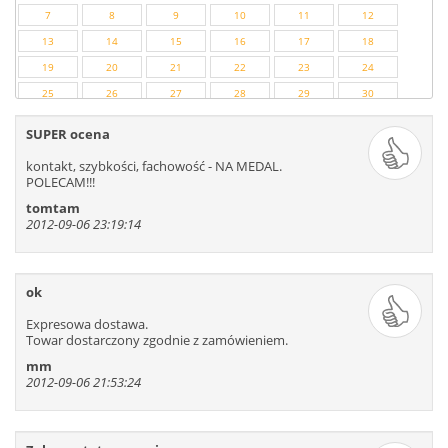
7
8
9
10
11
12
13
14
15
16
17
18
19
20
21
22
23
24
25
26
27
28
29
30
31
32
33
34
35
36
SUPER ocena
37
38
39
40
41
42
kontakt, szybkości, fachowość - NA MEDAL.
43
44
45
46
47
48
POLECAM!!!
49
50
51
52
53
54
tomtam
2012-09-06 23:19:14
55
56
57
58
59
60
61
62
63
64
65
66
67
68
69
70
71
72
ok
73
74
75
76
77
78
Expresowa dostawa.
79
80
81
82
83
84
Towar dostarczony zgodnie z zamówieniem.
85
86
87
88
89
90
mm
91
92
93
94
95
96
2012-09-06 21:53:24
97
98
99
100
101
102
103
104
105
106
107
108