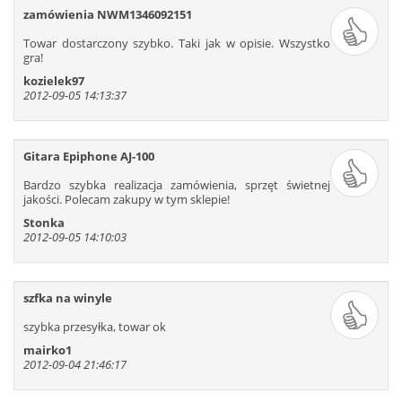
zamówienia NWM1346092151
421
422
423
424
425
426
427
428
429
430
431
432
Towar dostarczony szybko. Taki jak w opisie. Wszystko
gra!
433
434
435
436
437
438
kozielek97
439
440
441
442
443
444
2012-09-05 14:13:37
445
446
447
448
449
450
451
452
453
454
455
456
Gitara Epiphone AJ-100
457
458
459
460
461
462
463
464
465
466
467
468
Bardzo szybka realizacja zamówienia, sprzęt świetnej
jakości. Polecam zakupy w tym sklepie!
469
470
471
472
473
474
Stonka
475
476
477
478
479
480
2012-09-05 14:10:03
481
482
483
484
485
486
487
488
489
490
491
492
493
494
495
496
497
498
szfka na winyle
499
500
501
502
503
504
szybka przesyłka, towar ok
505
506
507
508
509
510
mairko1
2012-09-04 21:46:17
511
512
513
514
515
516
517
518
519
520
521
522