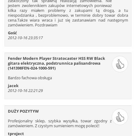
zaskoczony tak sprawną realizacją zamówienia. Nie
jestem zwolennikiem zakupów internetowych ponieważ
kilka razy miałem problemy z zakupami tą drogą, a tu
niespodzianka , bezproblemowo, w terminie dobry towar dobra
cena.Także wiara wraca i już się zastanawiam nad następnym
zamówieniem. Pozdrawiam
Gość
2012-10-16 23:35:17
Fender Modern Player Stratocaster HSS RW Black
gitara elektryczna, podstrunnica palisandrowa
(141398FEN-024-1000-591)
Bardzo fachowa obsługa
jacek
2012-10-16 22:21:29
DUŻY POZYTYW
Profesjonalny sklep, szybka wysyłka, towar zgodny z
zamówieniem. Z czystym sumieniem mogę polecić!
tproject