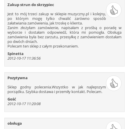
Zakup strun do skrzypiec
421
422
423
424
425
426
427
428
429
430
431
432
Jest to mój trzeci zakup w sklepie muzyczny.pl i kolejny,
po którym mogę tylko chwalić zarówno sposób
433
434
435
436
437
438
załatwiania zamówienia, jak troskę o klienta.
Zanim złożyłam zamówienie, napisałam z prośbą o poradę w
439
440
441
442
443
444
wyborze i dostałam odpowiedź, która mi pomogła. Obsługa
445
446
447
448
449
450
zamówienia była bez zarzutu, przesyłkę z zamówieniem dostałam
po dwóch dniach.
451
452
453
454
455
456
Polecam ten sklep z całym przekonaniem.
457
458
459
460
461
462
Spinetta
463
464
465
466
467
468
2012-10-17 11:36:56
469
470
471
472
473
474
475
476
477
478
479
480
Pozytywna
481
482
483
484
485
486
Sklep godny polecenia.Wszystko w jak najlepszym
487
488
489
490
491
492
porządku. Szybka dostawa i przemiły kontakt. Polecam.
493
494
495
496
497
498
Gość
499
500
501
502
503
504
2012-10-17 11:20:08
505
506
507
508
509
510
511
512
513
514
515
516
obsługa
517
518
519
520
521
522