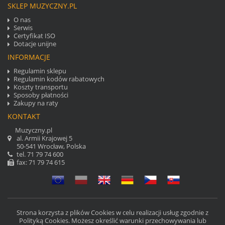
37
38
39
40
41
42
SKLEP MUZYCZNY.PL
43
44
45
46
47
48
O nas
Serwis
49
50
51
52
53
54
Certyfikat ISO
55
56
57
58
59
60
Dotacje unijne
61
62
63
64
65
66
INFORMACJE
67
68
69
70
71
72
Regulamin sklepu
Regulamin kodów rabatowych
73
74
75
76
77
78
Koszty transportu
Sposoby płatności
79
80
81
82
83
84
Zakupy na raty
85
86
87
88
89
90
KONTAKT
91
92
93
94
95
96
Muzyczny.pl
97
98
99
100
101
102
al. Armii Krajowej 5
50-541 Wrocław
,
Polska
103
104
105
106
107
108
tel.
71 79 74 600
109
110
111
112
113
114
fax: 71 79 74 615
115
116
117
118
119
120
121
122
123
124
125
126
127
128
129
130
131
132
Strona korzysta z plików Cookies w celu realizacji usług zgodnie z
133
134
135
136
137
138
Polityką Cookies. Możesz określić warunki przechowywania lub
139
140
141
142
143
144