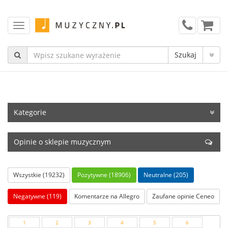
Kategorie
Opinie o sklepie muzycznym
Wszystkie (19232)
Pozytywne (18906)
Neutralne (205)
Negatywne (119)
Komentarze na Allegro
Zaufane opinie Ceneo
1
2
3
4
5
6