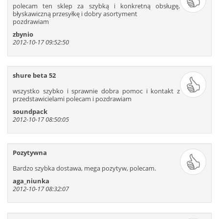
polecam ten sklep za szybką i konkretną obsługę,
523
524
525
526
527
528
błyskawiczną przesyłkę i dobry asortyment
529
530
531
532
533
534
pozdrawiam
535
536
537
538
539
540
zbynio
2012-10-17 09:52:50
541
542
543
544
545
546
547
548
549
550
551
552
553
554
555
556
557
558
shure beta 52
559
560
561
562
563
564
wszystko szybko i sprawnie dobra pomoc i kontakt z
565
566
567
568
569
570
przedstawicielami polecam i pozdrawiam
571
572
573
574
575
576
soundpack
2012-10-17 08:50:05
577
578
579
580
581
582
583
584
585
586
587
588
589
590
591
592
593
594
Pozytywna
595
596
597
598
599
600
Bardzo szybka dostawa, mega pozytyw, polecam.
601
602
603
604
605
606
aga_niunka
607
608
609
610
611
612
2012-10-17 08:32:07
613
614
615
616
617
618
619
620
621
622
623
624