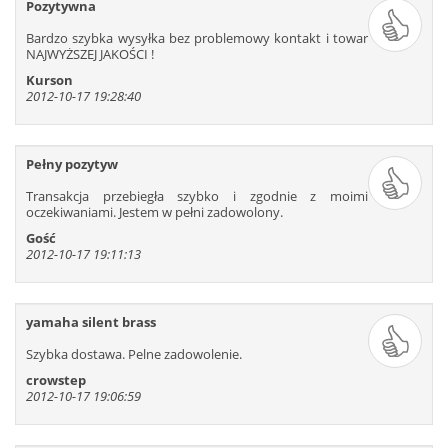
Pozytywna
319
320
321
322
323
324
Bardzo szybka wysyłka bez problemowy kontakt i towar
325
326
327
328
329
330
NAJWYŻSZEJ JAKOŚCI !
331
332
333
334
335
336
Kurson
2012-10-17 19:28:40
337
338
339
340
341
342
343
344
345
346
347
348
349
350
351
352
353
354
Pełny pozytyw
355
356
357
358
359
360
Transakcja przebiegła szybko i zgodnie z moimi
361
362
363
364
365
366
oczekiwaniami. Jestem w pełni zadowolony.
367
368
369
370
371
372
Gość
2012-10-17 19:11:13
373
374
375
376
377
378
379
380
381
382
383
384
385
386
387
388
389
390
yamaha silent brass
391
392
393
394
395
396
Szybka dostawa. Pelne zadowolenie.
397
398
399
400
401
402
crowstep
403
404
405
406
407
408
2012-10-17 19:06:59
409
410
411
412
413
414
415
416
417
418
419
420