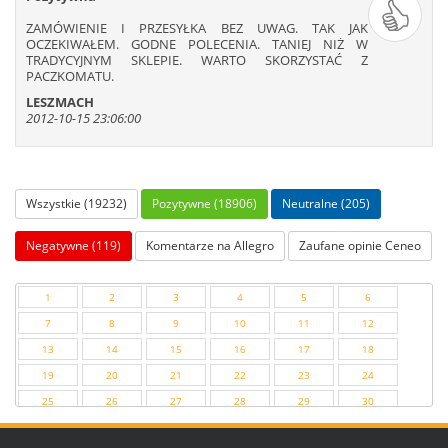
ZAMÓWIENIE I PRZESYŁKA BEZ UWAG. TAK JAK
OCZEKIWAŁEM. GODNE POLECENIA. TANIEJ NIŻ W
TRADYCYJNYM SKLEPIE. WARTO SKORZYSTAĆ Z
PACZKOMATU.
LESZMACH
2012-10-15 23:06:00
Wszystkie (19232)
Pozytywne (18906)
Neutralne (205)
Negatywne (119)
Komentarze na Allegro
Zaufane opinie Ceneo
1
2
3
4
5
6
7
8
9
10
11
12
13
14
15
16
17
18
19
20
21
22
23
24
25
26
27
28
29
30
31
32
33
34
35
36