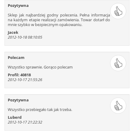
109
110
111
112
113
114
Pozytywna
115
116
117
118
119
120
Sklep jak najbardziej godny polecenia. Pełna informacja
121
122
123
124
125
126
na każdym etapie realizacji zamówienia. Towar dotarł do
mnie szybko w bezpiecznym opakowaniu.
127
128
129
130
131
132
Jacek
133
134
135
136
137
138
2012-10-18 08:10:05
139
140
141
142
143
144
145
146
147
148
149
150
Polecam
151
152
153
154
155
156
157
158
159
160
161
162
Wszystko sprawnie. Gorąco polecam
163
164
165
166
167
168
Profil: 40818
2012-10-17 21:55:26
169
170
171
172
173
174
175
176
177
178
179
180
181
182
183
184
185
186
Pozytywna
187
188
189
190
191
192
Wszystko przebiegało tak jak trzeba.
193
194
195
196
197
198
Luberd
199
200
201
202
203
204
2012-10-17 21:22:32
205
206
207
208
209
210