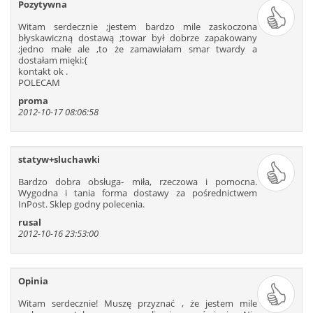
Pozytywna
625
626
627
628
629
630
631
632
633
634
635
636
Witam serdecznie ;jestem bardzo mile zaskoczona
błyskawiczną dostawą ;towar był dobrze zapakowany
637
638
639
640
641
642
;jedno małe ale ,to że zamawiałam smar twardy a
dostałam mięki:{
kontakt ok .
POLECAM
proma
2012-10-17 08:06:58
statyw+sluchawki
Bardzo dobra obsługa- miła, rzeczowa i pomocna.
Wygodna i tania forma dostawy za pośrednictwem
InPost. Sklep godny polecenia.
rusal
2012-10-16 23:53:00
Opinia
Witam serdecznie! Muszę przyznać , że jestem mile