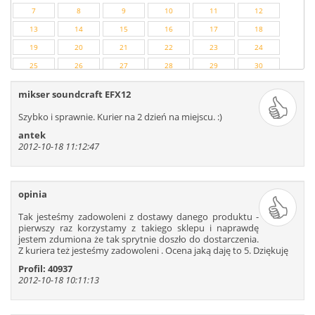
7
8
9
10
11
12
13
14
15
16
17
18
19
20
21
22
23
24
25
26
27
28
29
30
31
32
33
34
35
36
mikser soundcraft EFX12
37
38
39
40
41
42
Szybko i sprawnie. Kurier na 2 dzień na miejscu. :)
43
44
45
46
47
48
antek
49
50
51
52
53
54
2012-10-18 11:12:47
55
56
57
58
59
60
61
62
63
64
65
66
opinia
67
68
69
70
71
72
73
74
75
76
77
78
Tak jesteśmy zadowoleni z dostawy danego produktu -
pierwszy raz korzystamy z takiego sklepu i naprawdę
79
80
81
82
83
84
jestem zdumiona że tak sprytnie doszło do dostarczenia.
85
86
87
88
89
90
Z kuriera też jesteśmy zadowoleni . Ocena jaką daję to 5. Dziękuję
91
92
93
94
95
96
Profil: 40937
2012-10-18 10:11:13
97
98
99
100
101
102
103
104
105
106
107
108