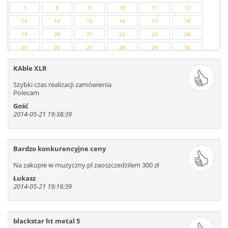
7
8
9
10
11
12
13
14
15
16
17
18
19
20
21
22
23
24
25
26
27
28
29
30
31
32
33
34
35
36
KAble XLR
37
38
39
40
41
42
Szybki czas realizacji zamówienia
43
44
45
46
47
48
Polecam
49
50
51
52
53
54
Gość
2014-05-21 19:38:39
55
56
57
58
59
60
61
62
63
64
65
66
67
68
69
70
71
72
Bardzo konkurencyjne ceny
73
74
75
76
77
78
Na zakupie w muzyczny.pl zaoszczedzilem 300 zł
79
80
81
82
83
84
Łukasz
85
86
87
88
89
90
2014-05-21 19:16:39
91
92
93
94
95
96
97
98
99
100
101
102
103
104
105
106
107
108
blackstar ht metal 5