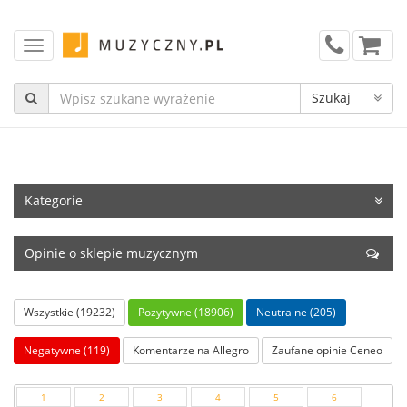
Kategorie
Opinie o sklepie muzycznym
Wszystkie (19232)
Pozytywne (18906)
Neutralne (205)
Negatywne (119)
Komentarze na Allegro
Zaufane opinie Ceneo
1
2
3
4
5
6