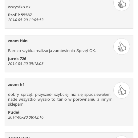
625
626
627
628
629
630
wszystko ok
631
632
633
634
635
636
Profil: 55587
637
638
639
640
641
642
2014-05-20 11:05:53
zoom H4n
Bardzo szybka realizacja zamówienia .Sprzęt OK.
jurek 726
2014-05-20 09:18:03
zoom h1
dobry sprzęt, przyszedł szybciej niż się spodziewałem i
nade wszystko wyszło to tanio w porównaniu z innymi
sklepami
Pudeł
2014-05-20 08:42:16