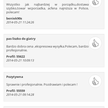
109
110
111
112
113
114
Wszystko jak najbardziej w porządku,dostawa
szybko,towar wcporzadka, acfena najniższa w Polsce,
115
116
117
118
119
120
polecam!
121
122
123
124
125
126
beniek90s
127
128
129
130
131
132
2014-05-21 11:24:26
133
134
135
136
137
138
139
140
141
142
143
144
pas liszko do giatry
145
146
147
148
149
150
Bardzo dobra cena ,ekspresowa wysyłka.Polecam, bardzo
151
152
153
154
155
156
profesjonalnie.
157
158
159
160
161
162
Profil: 55622
163
164
165
166
167
168
2014-05-21 10:09:13
169
170
171
172
173
174
175
176
177
178
179
180
Pozytywna
181
182
183
184
185
186
187
188
189
190
191
192
Sprawnie i profesjonalnie. Pozdrawiam i polecam !
193
194
195
196
197
198
Profil: 55559
2014-05-21 09:14:28
199
200
201
202
203
204
205
206
207
208
209
210