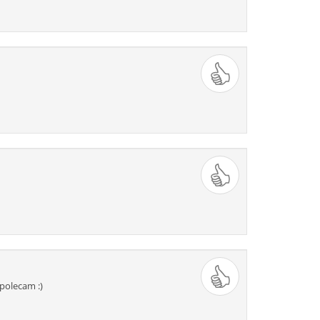
542
543
544
545
546
555
556
557
558
559
568
569
570
571
572
581
582
583
584
585
594
595
596
597
598
607
608
609
610
611
620
621
622
623
624
633
634
635
636
637
polecam :)