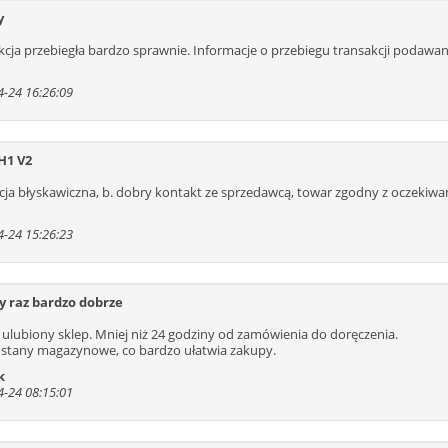
y
kcja przebiegła bardzo sprawnie. Informacje o przebiegu transakcji podawa
-24 16:26:09
H1 V2
acja błyskawiczna, b. dobry kontakt ze sprzedawcą, towar zgodny z oczekiwa
-24 15:26:23
y raz bardzo dobrze
 ulubiony sklep. Mniej niż 24 godziny od zamówienia do doręczenia.
 stany magazynowe, co bardzo ułatwia zakupy.
k
-24 08:15:01