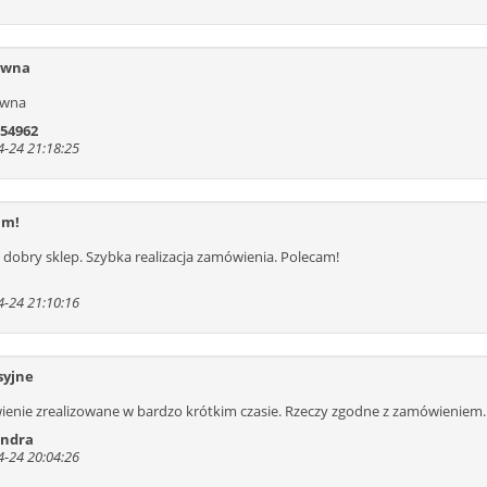
ywna
ywna
 54962
-24 21:18:25
am!
 dobry sklep. Szybka realizacja zamówienia. Polecam!
-24 21:10:16
syjne
enie zrealizowane w bardzo krótkim czasie. Rzeczy zgodne z zamówieniem.
andra
-24 20:04:26