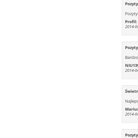
Pozyt
Pozyt
Profil:
2014-04
Pozyt
Bardzo
NIU13
2014-04
Świetn
Najlep
Mariu
2014-04
Pozyt