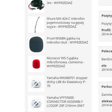
3m - WYPRZEDAŻ
Pozyt
Shure MX-424 C mikrofon
pojemnościowy na gęsiej
Pozyt
szyjce - WYPRZEDAŻ
Profil:
2014-04
Proel WS6BK gąbka na
mikrofon 6szt - WYPRZEDAŻ
Polec
Monacor WS-5 gąbka
Bardzo
mikrofonowa, czerwona -
elo
WYPRZEDAŻ
2014-04
Yamaha WK688701 stopper
dolny L88 do klawiatury P-
70
Perku
Zamówi
Yamaha VFF55600
aleks
CONNECTOR ASSEMBLY
2014-04
LCD20P 20P 210mm DM7