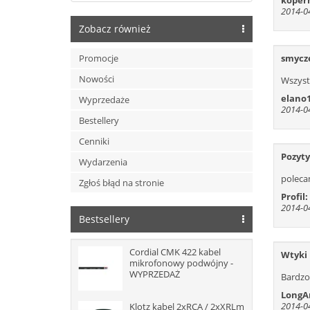
koper
2014-04
534
Zobacz również
547
560
smycze
Promocje
573
Nowości
Wszyst
586
elano
Wyprzedaże
599
2014-04
Bestellery
612
Cenniki
625
Pozyt
Wydarzenia
638
polecam
Zgłoś błąd na stronie
Profil:
2014-04
Bestsellery
Cordial CMK 422 kabel
Wtyki 
mikrofonowy podwójny -
WYPRZEDAŻ
Bardzo
Long
2014-04
Klotz kabel 2xRCA / 2xXRLm