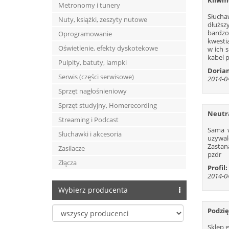
Kliwm
Metronomy i tunery
79
Słucha
Nuty, książki, zeszyty nutowe
92
dłuższ
bardzo 
105
Oprogramowanie
kwestia
118
Oświetlenie, efekty dyskotekowe
w ich s
kabel 
131
Pulpity, batuty, lampki
Doria
144
Serwis (części serwisowe)
2014-04
157
Sprzęt nagłośnieniowy
170
Sprzęt studyjny, Homerecording
183
Neutr
Streaming i Podcast
196
Sama w
Słuchawki i akcesoria
uzywal
209
Zastan
Zasilacze
222
pzdr
Złącza
235
Profil:
2014-04
248
Wybierz producenta
261
274
Podzi
287
Sklep g