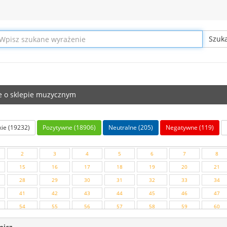
e o sklepie muzycznym
ie (19232)
Pozytywne (18906)
Neutralne (205)
Negatywne (119)
2
3
4
5
6
7
8
15
16
17
18
19
20
21
28
29
30
31
32
33
34
41
42
43
44
45
46
47
54
55
56
57
58
59
60
67
68
69
70
71
72
73