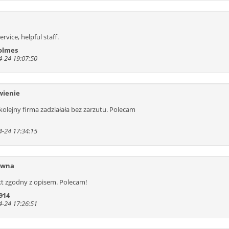
rvice, helpful staff.
olmes
-24 19:07:50
ienie
kolejny firma zadziałała bez zarzutu. Polecam
-24 17:34:15
ywna
t zgodny z opisem. Polecam!
914
-24 17:26:51