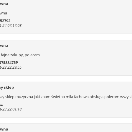
ywna
ywna
 52792
-24 07:17:08
ywna
 fajne zakupy, polecam.
97588475P
-23 22:29:55
y sklep
szy sklep muzyczna jaki znam świetna miła fachowa obsługa polecam wszyst
sz
-23 22:01:18
ywna