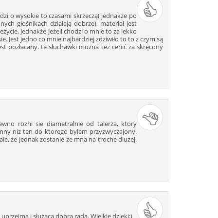
87
88
89
90
91
odzi o wysokie to czasami skrzeczą( jednakże po
100
101
102
103
104
ch głośnikach działają dobrze), materiał jest
życie, jednakże jeżeli chodzi o mnie to za lekko
113
114
115
116
117
e. Jest jedno co mnie najbardziej zdziwiło to to z czym są
126
127
128
129
130
jest pozłacany. te słuchawki można też cenić za skręcony
139
140
141
142
143
152
153
154
155
156
165
166
167
168
169
178
179
180
181
182
191
192
193
194
195
204
205
206
207
208
ewno rozni sie diametralnie od talerza, ktory
e inny niz ten do ktorego bylem przyzwyczajony.
217
218
219
220
221
e, ze jednak zostanie ze mna na troche dluzej.
230
231
232
233
234
243
244
245
246
247
256
257
258
259
260
269
270
271
272
273
282
283
284
285
286
295
296
297
298
299
rzejma i służąca dobrą radą. Wielkie dzięki:)