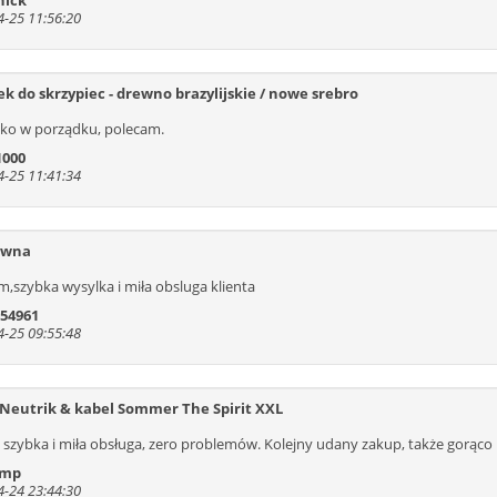
nick
-25 11:56:20
535
536
537
538
539
540
541
548
549
550
551
552
553
554
561
562
563
564
565
566
567
k do skrzypiec - drewno brazylijskie / nowe srebro
574
575
576
577
578
579
580
ko w porządku, polecam.
587
588
589
590
591
592
593
1000
600
601
602
603
604
605
606
-25 11:41:34
613
614
615
616
617
618
619
626
627
628
629
630
631
632
ywna
639
640
641
642
,szybka wysylka i miła obsluga klienta
 54961
-25 09:55:48
Neutrik & kabel Sommer The Spirit XXL
 szybka i miła obsługa, zero problemów. Kolejny udany zakup, także gorąco 
Amp
-24 23:44:30