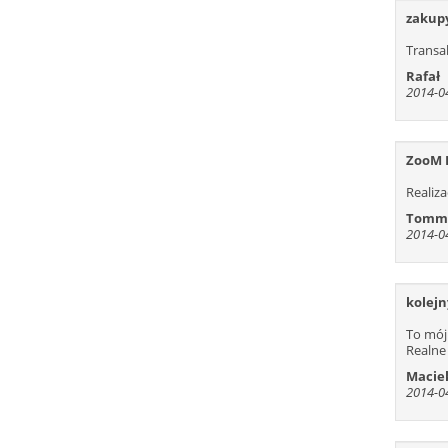
zakup
Transa
Rafał
2014-04
ZooM 
Realiz
Tomm
2014-04
kolejn
To mój
Realne
Macie
2014-04