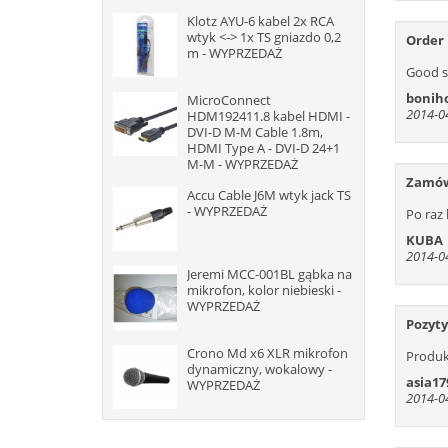
Klotz AYU-6 kabel 2x RCA
wtyk <-> 1x TS gniazdo 0,2
Order
m - WYPRZEDAŻ
Good se
bonih
MicroConnect
2014-04
HDM192411.8 kabel HDMI -
DVI-D M-M Cable 1.8m,
HDMI Type A - DVI-D 24+1
M-M - WYPRZEDAŻ
Zamów
Accu Cable J6M wtyk jack TS
- WYPRZEDAŻ
Po raz 
KUBA
2014-04
Jeremi MCC-001BL gąbka na
mikrofon, kolor niebieski -
WYPRZEDAŻ
Pozyt
Crono Md x6 XLR mikrofon
Produk
dynamiczny, wokalowy -
asia17
WYPRZEDAŻ
2014-04