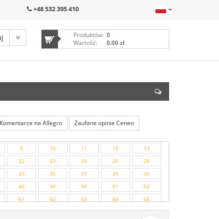
+48 532 395 410
Produktów:
0
Wartość:
0.00 zł
Komentarze na Allegro
Zaufane opinie Ceneo
9
10
11
12
13
22
23
24
25
26
35
36
37
38
39
48
49
50
51
52
61
62
63
64
65
74
75
76
77
78