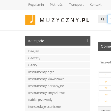
Regulamin
Płatności
Transport
Kontakt
Kategorie
Opini
Dee Jay
Gadżety
Wszystk
Gitary
Instrumenty dęte
1
Instrumenty klawiszowe
14
Instrumenty perkusyjne
27
Instrumenty smyczkowe
40
Kable, przewody
53
Konstrukcje sceniczne
66