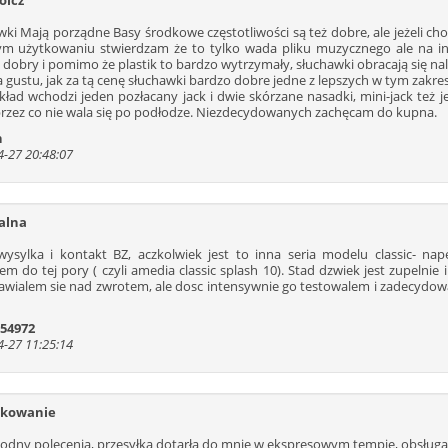
oicz
80
81
82
83
84
85
86
wki Mają porządne Basy środkowe częstotliwości są też dobre, ale jeżeli ch
93
94
95
96
97
98
99
ym użytkowaniu stwierdzam że to tylko wada pliku muzycznego ale na inny
dobry i pomimo że plastik to bardzo wytrzymały, słuchawki obracają się nale
106
107
108
109
110
111
112
 gustu, jak za tą cenę słuchawki bardzo dobre jedne z lepszych w tym zakresi
119
120
121
122
123
124
125
kład wchodzi jeden pozłacany jack i dwie skórzane nasadki, mini-jack też 
przez co nie wala się po podłodze. Niezdecydowanych zachęcam do kupna.
132
133
134
135
136
137
138
n
145
146
147
148
149
150
151
-27 20:48:07
158
159
160
161
162
163
164
171
172
173
174
175
176
177
184
185
186
187
188
189
190
alna
197
198
199
200
201
202
203
ysylka i kontakt BZ, aczkolwiek jest to inna seria modelu classic- nap
em do tej pory ( czyli amedia classic splash 10). Stad dzwiek jest zupelni
210
211
212
213
214
215
216
awialem sie nad zwrotem, ale dosc intensywnie go testowalem i zadecydowal
223
224
225
226
227
228
229
236
237
238
239
240
241
242
 54972
-27 11:25:14
249
250
251
252
253
254
255
262
263
264
265
266
267
268
275
276
277
278
279
280
281
ękowanie
288
289
290
291
292
293
294
odny polecenia, przesyłka dotarła do mnie w ekspresowym tempie, obsługa up