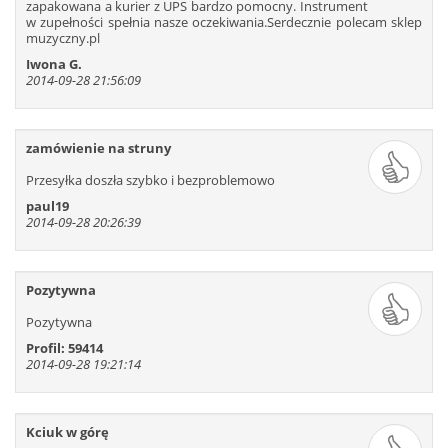
zapakowana a kurier z UPS bardzo pomocny. Instrument
625
626
627
628
629
630
w zupełności spełnia nasze oczekiwania.Serdecznie polecam sklep
631
632
633
634
635
636
muzyczny.pl
637
638
639
640
641
642
Iwona G.
2014-09-28 21:56:09
zamówienie na struny
Przesyłka doszła szybko i bezproblemowo
paul19
2014-09-28 20:26:39
Pozytywna
Pozytywna
Profil: 59414
2014-09-28 19:21:14
Kciuk w górę