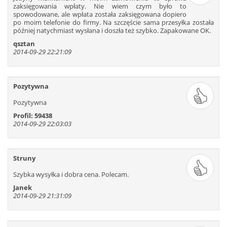
211
212
213
214
215
216
zaksięgowania wpłaty. Nie wiem czym było to
spowodowane, ale wpłata została zaksięgowana dopiero
217
218
219
220
221
222
po moim telefonie do firmy. Na szczęście sama przesyłka została
223
224
225
226
227
228
później natychmiast wysłana i doszła też szybko. Zapakowane OK.
229
230
231
232
233
234
qsztan
2014-09-29 22:21:09
235
236
237
238
239
240
241
242
243
244
245
246
247
248
249
250
251
252
Pozytywna
253
254
255
256
257
258
Pozytywna
259
260
261
262
263
264
Profil: 59438
265
266
267
268
269
270
2014-09-29 22:03:03
271
272
273
274
275
276
277
278
279
280
281
282
Struny
283
284
285
286
287
288
289
290
291
292
293
294
Szybka wysyłka i dobra cena. Polecam.
295
296
297
298
299
300
Janek
2014-09-29 21:31:09
301
302
303
304
305
306
307
308
309
310
311
312
313
314
315
316
317
318