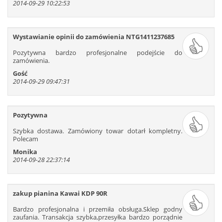
2014-09-29 10:22:53
523
524
525
526
527
528
529
530
531
532
533
534
535
536
537
538
539
540
Wystawianie opinii do zamówienia NTG1411237685
541
542
543
544
545
546
Pozytywna bardzo profesjonalne podejście do
547
548
549
550
551
552
zamówienia.
553
554
555
556
557
558
Gość
2014-09-29 09:47:31
559
560
561
562
563
564
565
566
567
568
569
570
571
572
573
574
575
576
Pozytywna
577
578
579
580
581
582
Szybka dostawa. Zamówiony towar dotarł kompletny.
583
584
585
586
587
588
Polecam
589
590
591
592
593
594
Monika
2014-09-28 22:37:14
595
596
597
598
599
600
601
602
603
604
605
606
607
608
609
610
611
612
zakup pianina Kawai KDP 90R
613
614
615
616
617
618
Bardzo profesjonalna i przemiła obsługa.Sklep godny
619
620
621
622
623
624
zaufania. Transakcja szybka,przesyłka bardzo porządnie