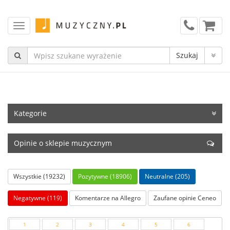
Kategorie
Opinie o sklepie muzycznym
Wszystkie (19232)
Pozytywne (18906)
Neutralne (205)
Negatywne (119)
Komentarze na Allegro
Zaufane opinie Ceneo
1
2
3
4
5
6