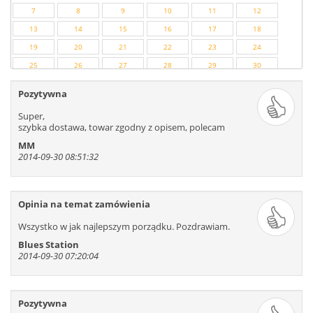
7
8
9
10
11
12
13
14
15
16
17
18
19
20
21
22
23
24
25
26
27
28
29
30
31
32
33
34
35
36
Pozytywna
37
38
39
40
41
42
Super,
43
44
45
46
47
48
szybka dostawa, towar zgodny z opisem, polecam
49
50
51
52
53
54
MM
2014-09-30 08:51:32
55
56
57
58
59
60
61
62
63
64
65
66
67
68
69
70
71
72
Opinia na temat zamówienia
73
74
75
76
77
78
Wszystko w jak najlepszym porządku. Pozdrawiam.
79
80
81
82
83
84
Blues Station
85
86
87
88
89
90
2014-09-30 07:20:04
91
92
93
94
95
96
97
98
99
100
101
102
103
104
105
106
107
108
Pozytywna