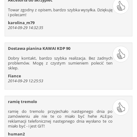
Akcesoria do skrzypiec
421
422
423
424
425
426
Towar zgodny z opisem, bardzo szybka wysyłka. Dziękuję
427
428
429
430
431
432
i polecam!
433
434
435
436
437
438
karolina_m79
2014-09-29 14:32:35
439
440
441
442
443
444
445
446
447
448
449
450
451
452
453
454
455
456
Dostawa pianina KAWAI KDP 90
457
458
459
460
461
462
Dobry kontakt, bardzo szybka realizacja. Bez żadnych
463
464
465
466
467
468
problemów. Mogę z czystym sumieniem polecić ten
sklep.
469
470
471
472
473
474
Fiance
475
476
477
478
479
480
2014-09-29 12:25:53
481
482
483
484
485
486
487
488
489
490
491
492
493
494
495
496
497
498
ramię tremolo
499
500
501
502
503
504
ramię do tremolo przyjechało następnego dnia po
zamówieniu ale nie te co miało być hehe ALE:po
505
506
507
508
509
510
reklamacji telefonicznej następnego dnia wysłano te co
511
512
513
514
515
516
miało być - i jest GIT!
517
518
519
520
521
522
human2