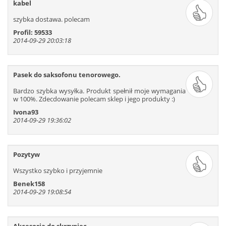
kabel
319
320
321
322
323
324
szybka dostawa. polecam
325
326
327
328
329
330
Profil: 59533
331
332
333
334
335
336
2014-09-29 20:03:18
337
338
339
340
341
342
343
344
345
346
347
348
Pasek do saksofonu tenorowego.
349
350
351
352
353
354
Bardzo szybka wysyłka. Produkt spełnił moje wymagania
355
356
357
358
359
360
w 100%. Zdecdowanie polecam sklep i jego produkty :)
361
362
363
364
365
366
Ivona93
367
368
369
370
371
372
2014-09-29 19:36:02
373
374
375
376
377
378
379
380
381
382
383
384
Pozytyw
385
386
387
388
389
390
391
392
393
394
395
396
Wszystko szybko i przyjemnie
397
398
399
400
401
402
Benek158
2014-09-29 19:08:54
403
404
405
406
407
408
409
410
411
412
413
414
415
416
417
418
419
420