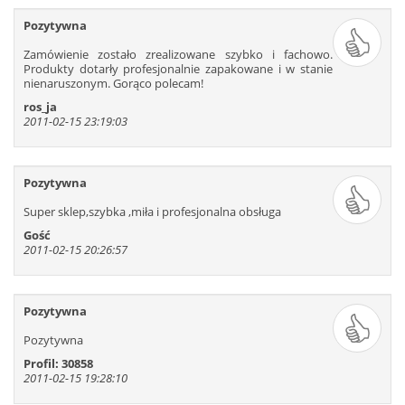
523
524
525
526
527
528
Pozytywna
529
530
531
532
533
534
Zamówienie zostało zrealizowane szybko i fachowo.
535
536
537
538
539
540
Produkty dotarły profesjonalnie zapakowane i w stanie
541
542
543
544
545
546
nienaruszonym. Gorąco polecam!
547
548
549
550
551
552
ros_ja
2011-02-15 23:19:03
553
554
555
556
557
558
559
560
561
562
563
564
565
566
567
568
569
570
Pozytywna
571
572
573
574
575
576
Super sklep,szybka ,miła i profesjonalna obsługa
577
578
579
580
581
582
Gość
583
584
585
586
587
588
2011-02-15 20:26:57
589
590
591
592
593
594
595
596
597
598
599
600
Pozytywna
601
602
603
604
605
606
Pozytywna
607
608
609
610
611
612
Profil: 30858
613
614
615
616
617
618
2011-02-15 19:28:10
619
620
621
622
623
624