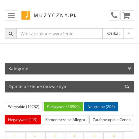
Kategorie
Opinie o sklepie muzycznym
Wszystkie (19232)
Pozytywne (18906)
Neutralne (205)
Negatywne (119)
Komentarze na Allegro
Zaufane opinie Ceneo
1
2
3
4
5
6