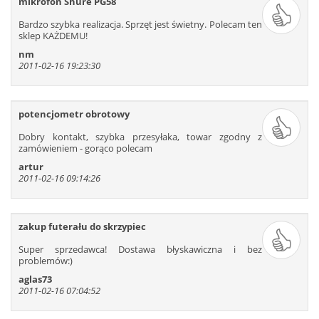
mikrofon Shure PG58
421
422
423
424
425
426
Bardzo szybka realizacja. Sprzęt jest świetny. Polecam ten
427
428
429
430
431
432
sklep KAŻDEMU!
433
434
435
436
437
438
nm
2011-02-16 19:23:30
439
440
441
442
443
444
445
446
447
448
449
450
451
452
453
454
455
456
potencjometr obrotowy
457
458
459
460
461
462
Dobry kontakt, szybka przesyłaka, towar zgodny z
463
464
465
466
467
468
zamówieniem - gorąco polecam
469
470
471
472
473
474
artur
2011-02-16 09:14:26
475
476
477
478
479
480
481
482
483
484
485
486
487
488
489
490
491
492
zakup futerału do skrzypiec
493
494
495
496
497
498
Super sprzedawca! Dostawa błyskawiczna i bez
499
500
501
502
503
504
problemów:)
505
506
507
508
509
510
aglas73
2011-02-16 07:04:52
511
512
513
514
515
516
517
518
519
520
521
522