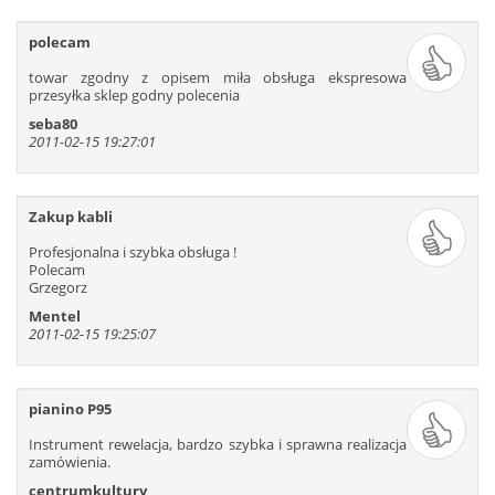
625
626
627
628
629
630
631
632
633
634
635
636
polecam
637
638
639
640
641
642
towar zgodny z opisem miła obsługa ekspresowa
przesyłka sklep godny polecenia
seba80
2011-02-15 19:27:01
Zakup kabli
Profesjonalna i szybka obsługa !
Polecam
Grzegorz
Mentel
2011-02-15 19:25:07
pianino P95
Instrument rewelacja, bardzo szybka i sprawna realizacja
zamówienia.
centrumkultury