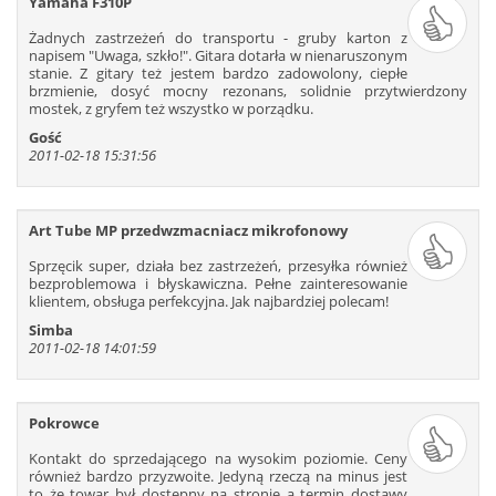
Yamaha F310P
109
110
111
112
113
114
Żadnych zastrzeżeń do transportu - gruby karton z
115
116
117
118
119
120
napisem ″Uwaga, szkło!″. Gitara dotarła w nienaruszonym
121
122
123
124
125
126
stanie. Z gitary też jestem bardzo zadowolony, ciepłe
brzmienie, dosyć mocny rezonans, solidnie przytwierdzony
127
128
129
130
131
132
mostek, z gryfem też wszystko w porządku.
133
134
135
136
137
138
Gość
2011-02-18 15:31:56
139
140
141
142
143
144
145
146
147
148
149
150
151
152
153
154
155
156
Art Tube MP przedwzmacniacz mikrofonowy
157
158
159
160
161
162
Sprzęcik super, działa bez zastrzeżeń, przesyłka również
163
164
165
166
167
168
bezproblemowa i błyskawiczna. Pełne zainteresowanie
169
170
171
172
173
174
klientem, obsługa perfekcyjna. Jak najbardziej polecam!
175
176
177
178
179
180
Simba
2011-02-18 14:01:59
181
182
183
184
185
186
187
188
189
190
191
192
193
194
195
196
197
198
Pokrowce
199
200
201
202
203
204
Kontakt do sprzedającego na wysokim poziomie. Ceny
205
206
207
208
209
210
również bardzo przyzwoite. Jedyną rzeczą na minus jest
to że towar był dostępny na stronie a termin dostawy