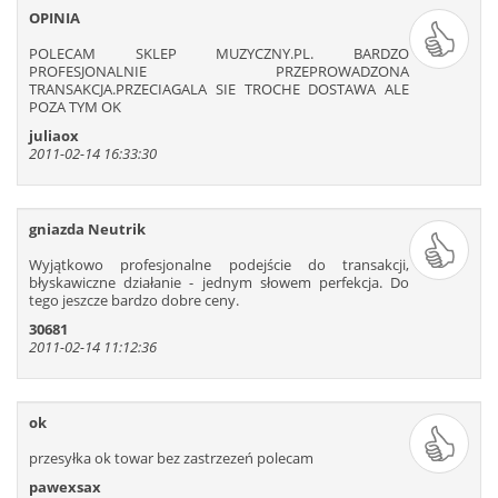
OPINIA
POLECAM SKLEP MUZYCZNY.PL. BARDZO
PROFESJONALNIE PRZEPROWADZONA
TRANSAKCJA.PRZECIAGALA SIE TROCHE DOSTAWA ALE
POZA TYM OK
juliaox
2011-02-14 16:33:30
gniazda Neutrik
Wyjątkowo profesjonalne podejście do transakcji,
błyskawiczne działanie - jednym słowem perfekcja. Do
tego jeszcze bardzo dobre ceny.
30681
2011-02-14 11:12:36
ok
przesyłka ok towar bez zastrzezeń polecam
pawexsax