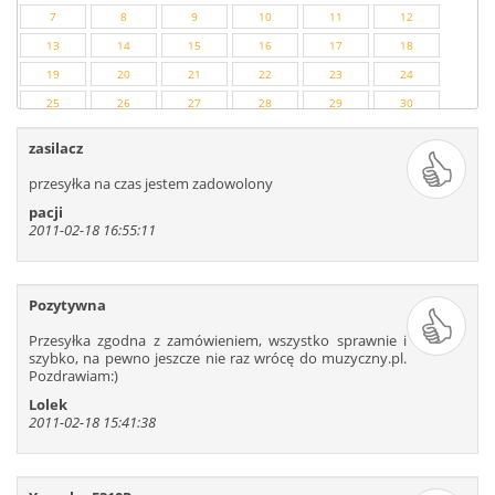
7
8
9
10
11
12
13
14
15
16
17
18
19
20
21
22
23
24
25
26
27
28
29
30
31
32
33
34
35
36
zasilacz
37
38
39
40
41
42
przesyłka na czas jestem zadowolony
43
44
45
46
47
48
pacji
49
50
51
52
53
54
2011-02-18 16:55:11
55
56
57
58
59
60
61
62
63
64
65
66
Pozytywna
67
68
69
70
71
72
73
74
75
76
77
78
Przesyłka zgodna z zamówieniem, wszystko sprawnie i
szybko, na pewno jeszcze nie raz wrócę do muzyczny.pl.
79
80
81
82
83
84
Pozdrawiam:)
85
86
87
88
89
90
Lolek
91
92
93
94
95
96
2011-02-18 15:41:38
97
98
99
100
101
102
103
104
105
106
107
108