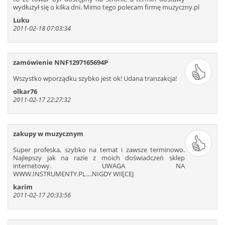
211
212
213
214
215
216
wydłużył się o kilka dni. Mimo tego polecam firmę muzyczny.pl
217
218
219
220
221
222
Luku
2011-02-18 07:03:34
223
224
225
226
227
228
229
230
231
232
233
234
235
236
237
238
239
240
zamówienie NNF1297165694P
241
242
243
244
245
246
Wszystko wporządku szybko jest ok! Udana tranzakcja!
247
248
249
250
251
252
olkar76
253
254
255
256
257
258
2011-02-17 22:27:32
259
260
261
262
263
264
265
266
267
268
269
270
271
272
273
274
275
276
zakupy w muzycznym
277
278
279
280
281
282
Super profeska, szybko na temat i zawsze terminowo.
Najlepszy jak na razie z moich doświadczeń sklep
283
284
285
286
287
288
internetowy. UWAGA NA
289
290
291
292
293
294
WWW.INSTRUMENTY.PL....NIGDY WIĘCEJ
295
296
297
298
299
300
karim
2011-02-17 20:33:56
301
302
303
304
305
306
307
308
309
310
311
312
313
314
315
316
317
318