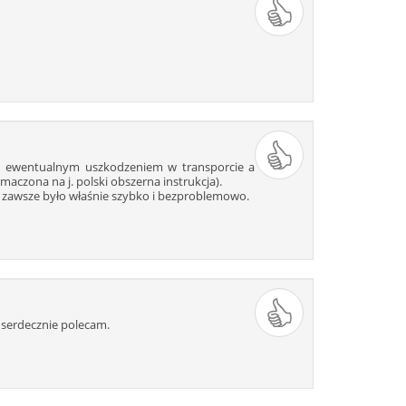
308
309
310
311
312
321
322
323
324
325
334
335
336
337
338
347
348
349
350
351
360
361
362
363
364
373
374
375
376
377
386
387
388
389
390
ed ewentualnym uszkodzeniem w transporcie a
399
400
401
402
403
czona na j. polski obszerna instrukcja).
412
413
414
415
416
 i zawsze było właśnie szybko i bezproblemowo.
425
426
427
428
429
438
439
440
441
442
451
452
453
454
455
464
465
466
467
468
477
478
479
480
481
 serdecznie polecam.
490
491
492
493
494
503
504
505
506
507
516
517
518
519
520
529
530
531
532
533