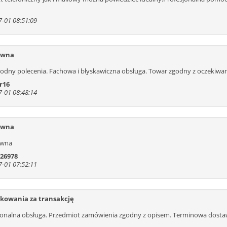
-01 08:51:09
ywna
godny polecenia. Fachowa i błyskawiczna obsługa. Towar zgodny z oczekiwan
r16
-01 08:48:14
ywna
ywna
 26978
-01 07:52:11
kowania za transakcję
jonalna obsługa. Przedmiot zamówienia zgodny z opisem. Terminowa dostaw