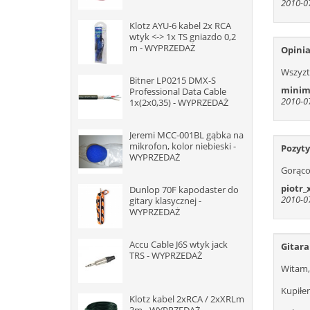
2010-07
Klotz AYU-6 kabel 2x RCA
wtyk <-> 1x TS gniazdo 0,2
m - WYPRZEDAŻ
Opini
Wszyz
Bitner LP0215 DMX-S
minim
Professional Data Cable
2010-07
1x(2x0,35) - WYPRZEDAŻ
Jeremi MCC-001BL gąbka na
mikrofon, kolor niebieski -
Pozyt
WYPRZEDAŻ
Gorąco
piotr_
Dunlop 70F kapodaster do
2010-07
gitary klasycznej -
WYPRZEDAŻ
Accu Cable J6S wtyk jack
Gitara
TRS - WYPRZEDAŻ
Witam,
Kupiłem
Klotz kabel 2xRCA / 2xXRLm