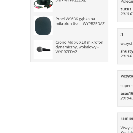
3m - WYPRZEDAŻ
Poleca
tutus
2010-07
Proel WS6BK gąbka na
mikrofon 6szt - WYPRZEDAŻ
;]
Crono Md x6 XLR mikrofon
wszyst
dynamiczny, wokalowy -
shust
WYPRZEDAŻ
2010-07
Pozyt
super 
asas16
2010-07
ramion
Wszyst
Kontak