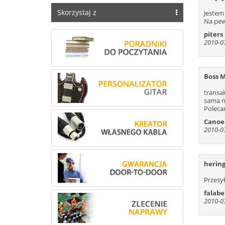
300
Skorzystaj z
Jestem
313
Na pew
326
piters
2010-07
339
352
365
Boss M
378
transa
391
sama n
404
Polecam
417
Canoe
2010-07
430
443
456
hering
469
Przesy
482
falabe
495
2010-07
508
521