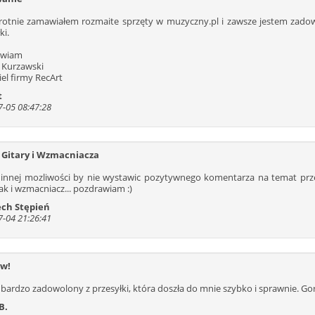
rotnie zamawiałem rozmaite sprzęty w muzyczny.pl i zawsze jestem zadowo
ki.
awiam
 Kurzawski
iel firmy RecArt
t
-05 08:47:28
Gitary i Wzmacniacza
innej mozliwości by nie wystawic pozytywnego komentarza na temat prze
jak i wzmacniacz... pozdrawiam :)
ch Stępień
-04 21:26:41
yw!
 bardzo zadowolony z przesyłki, która doszła do mnie szybko i sprawnie. Go
B.