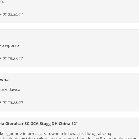
m.
-01 23:36:44
ko wporzo
y
-01 19:27:47
ywna
sprzedawca
-01 15:28:00
a Gibraltar SC-GCA,Stagg DH China 12″
ko zgodne z informacją zarówno tekstową jak i fotograficzną
t telefoniczny jak i mailowy można powiedzieć idealny.Profesjonalna p