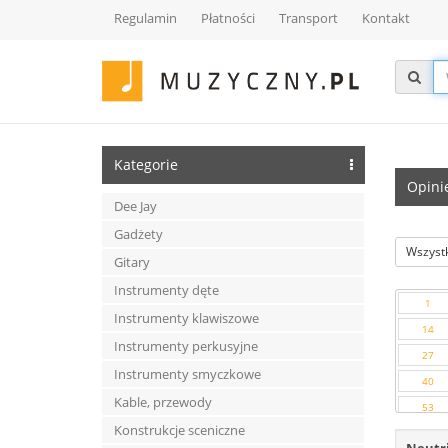
Regulamin
Płatności
Transport
Kontakt
Kategorie
Opini
Dee Jay
Gadżety
Wszystk
Gitary
Instrumenty dęte
1
Instrumenty klawiszowe
14
Instrumenty perkusyjne
27
Instrumenty smyczkowe
40
Kable, przewody
53
Konstrukcje sceniczne
66