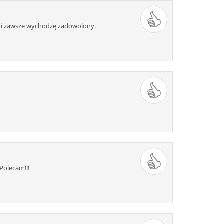
542
543
544
545
546
l i zawsze wychodzę zadowolony.
555
556
557
558
559
568
569
570
571
572
581
582
583
584
585
594
595
596
597
598
607
608
609
610
611
620
621
622
623
624
633
634
635
636
637
Polecam!!!