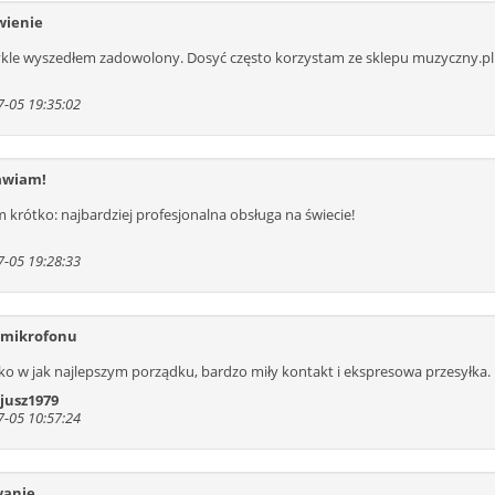
ienie
535
536
537
538
539
540
541
ykle wyszedłem zadowolony. Dosyć często korzystam ze sklepu muzyczny.p
548
549
550
551
552
553
554
561
562
563
564
565
566
567
-05 19:35:02
574
575
576
577
578
579
580
587
588
589
590
591
592
593
600
601
602
603
604
605
606
awiam!
613
614
615
616
617
618
619
krótko: najbardziej profesjonalna obsługa na świecie!
626
627
628
629
630
631
632
639
640
641
642
-05 19:28:33
 mikrofonu
ko w jak najlepszym porządku, bardzo miły kontakt i ekspresowa przesyłka. 
jusz1979
-05 10:57:24
anie