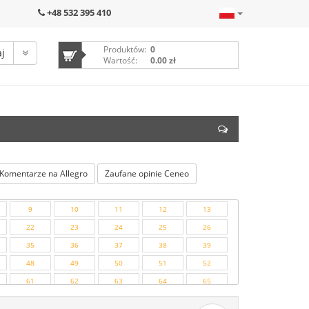
+48 532 395 410
Produktów:
0
Wartość:
0.00 zł
Komentarze na Allegro
Zaufane opinie Ceneo
9
10
11
12
13
22
23
24
25
26
35
36
37
38
39
48
49
50
51
52
61
62
63
64
65
74
75
76
77
78