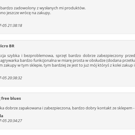
301
302
303
304
305
306
307
 bardzo zadowolony z wysłanych mi produktów.
314
315
316
317
318
319
320
no jeszcze wrócę na zakupy.
327
328
329
330
331
332
333
-05 21:38:18
340
341
342
343
344
345
346
353
354
355
356
357
358
359
366
367
368
369
370
371
372
icro BR
379
380
381
382
383
384
385
kcja szybka i bezproblemowa, sprzęt bardzo dobrze zabezpieczony prz
392
393
394
395
396
397
398
agrywarka bardzo funkcjonalna w miarę prosta w obsłudze (dodana przetłuma
405
406
407
408
409
410
411
 zakupy w tym sklepie, tym bardziej że jest to już mój któryś z kolei zakup
418
419
420
421
422
423
424
-05 20:38:32
431
432
433
434
435
436
437
444
445
446
447
448
449
450
457
458
459
460
461
462
463
 free blues
470
471
472
473
474
475
476
łka dobrze zapakowana i zabezpieczona, bardzo dobry kontakt ze sklepem -
483
484
485
486
487
488
489
la
496
497
498
499
500
501
502
-05 20:34:27
509
510
511
512
513
514
515
522
523
524
525
526
527
528