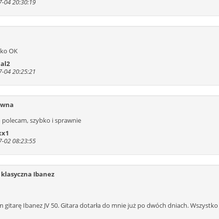
-04 20:30:19
a
tko OK
al2
-04 20:25:21
ywna
 polecam, szybko i sprawnie
xx1
-02 08:23:55
 klasyczna Ibanez
 gitarę Ibanez JV 50. Gitara dotarła do mnie już po dwóch dniach. Wszystko 