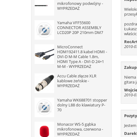
mikrofonowy podwójny -
WYPRZEDAŻ
Wielok
przesył
Yamaha VFF55600
pozdr
CONNECTOR ASSEMBLY
Łukasz
LCD20P 20P 210mm DM7
właścic
RecAr
2010-07
MicroConnect
HDM192411.8 kabel HDMI -
DVI-D M-M Cable 1.8m,
HDMI Type A - DVI-D 24+1
M-M - WYPRZEDAŻ
Zakup 
Accu Cable złącze XLR
Niema 
kablowe żeńskie -
gitara 
WYPRZEDAŻ
Wojcie
2010-07
Yamaha WK688701 stopper
dolny L88 do klawiatury P-
70
Pozyt
Monacor WS-5 gąbka
Jestem
mikrofonowa, czerwona -
Darek
WYPRZEDAŻ