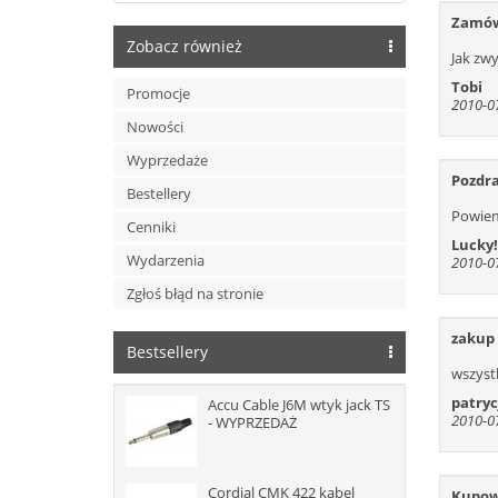
Zamów
534
Zobacz również
Jak zw
547
Tobi
560
Promocje
2010-07
573
Nowości
586
Wyprzedaże
599
Pozdr
Bestellery
612
Powiem 
Cenniki
625
Lucky!
Wydarzenia
638
2010-07
Zgłoś błąd na stronie
zakup
Bestsellery
wszyst
patryc
Accu Cable J6M wtyk jack TS
2010-07
- WYPRZEDAŻ
Cordial CMK 422 kabel
Kupow