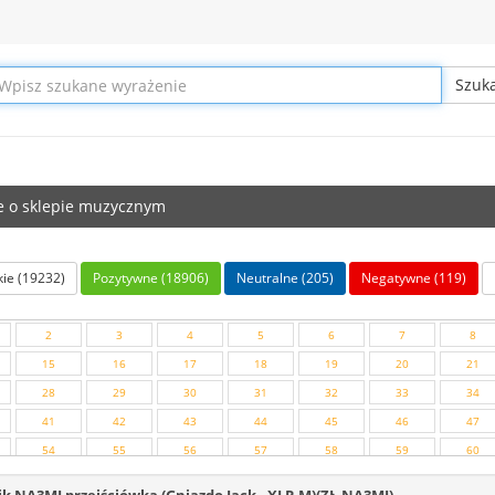
e o sklepie muzycznym
ie (19232)
Pozytywne (18906)
Neutralne (205)
Negatywne (119)
2
3
4
5
6
7
8
15
16
17
18
19
20
21
28
29
30
31
32
33
34
41
42
43
44
45
46
47
54
55
56
57
58
59
60
67
68
69
70
71
72
73