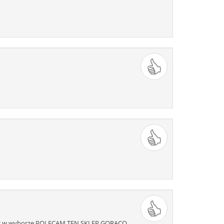
omoc w wyborze.POLECAM TEN SKLEP GORĄCO