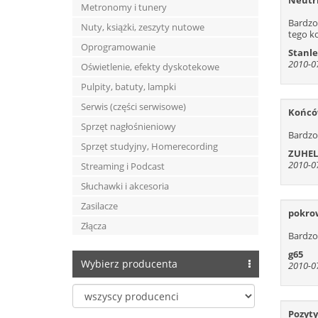
Neutri
Metronomy i tunery
79
Bardzo
Nuty, książki, zeszyty nutowe
92
tego k
105
Oprogramowanie
Stanle
2010-07
118
Oświetlenie, efekty dyskotekowe
131
Pulpity, batuty, lampki
144
Serwis (części serwisowe)
Końcó
157
Sprzęt nagłośnieniowy
Bardzo 
170
Sprzęt studyjny, Homerecording
ZUHE
183
2010-07
Streaming i Podcast
196
Słuchawki i akcesoria
209
Zasilacze
222
pokrow
Złącza
235
Bardzo
248
g65
Wybierz producenta
2010-07
261
274
287
Pozyt