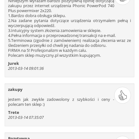
Niniejszym wyrażam bardzo pozytywną opinię dotyczącą
109
110
111
112
113
114
zakupu przez internet urządzenia Phonic PowerPod 740
Plus powermixer 2x220.
115
116
117
118
119
120
1.Bardzo dobra obsługa sklepu.
121
122
123
124
125
126
2.Na zadane pytania dotyczące urządzenia otrzymalem pełną i
wyczerpującą odpowiedź.
127
128
129
130
131
132
3.Intuicyjny system złożenia zamowienia w sklepie.
4.Pełna informacja o przeprowadzonej transakcji na e-mail.
133
134
135
136
137
138
5.Terminowa (zgodnie z zamówieniem) realizacja zlecenia wraz ze
139
140
141
142
143
144
śledzeniem przesyłki od chwili jej nadania do odbioru.
FIRMA na 5! Profesjonalizm w każdym calu.
145
146
147
148
149
150
Polecam sklep muzyczny.pl wszystkim kupującym.
151
152
153
154
155
156
Jurek
157
158
159
160
161
162
2013-03-14 09:01:36
163
164
165
166
167
168
169
170
171
172
173
174
zakupy
175
176
177
178
179
180
jestem jak zwykle zadowolony z szybkości i ceny -
181
182
183
184
185
186
polecam ten sklep :)
187
188
189
190
191
192
Trete
193
194
195
196
197
198
2013-03-14 07:35:07
199
200
201
202
203
204
205
206
207
208
209
210
Pozytywna