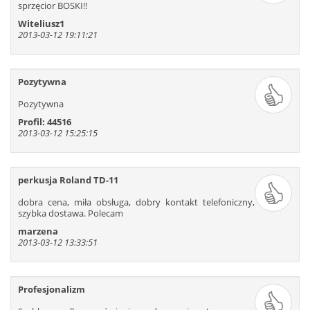
625
626
627
628
629
630
sprzęcior BOSKI!!
631
632
633
634
635
636
Witeliusz1
2013-03-12 19:11:21
637
638
639
640
641
642
Pozytywna
Pozytywna
Profil: 44516
2013-03-12 15:25:15
perkusja Roland TD-11
dobra cena, miła obsługa, dobry kontakt telefoniczny,
szybka dostawa. Polecam
marzena
2013-03-12 13:33:51
Profesjonalizm