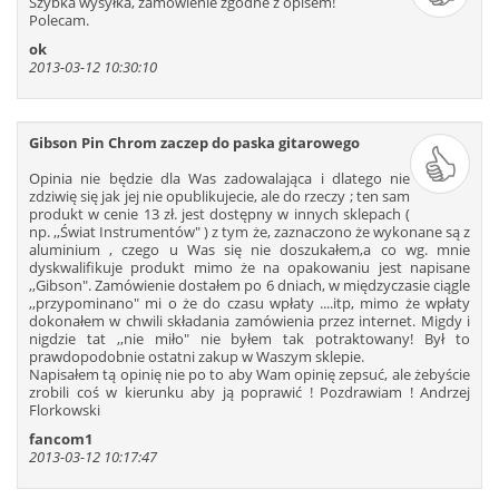
Szybka wysyłka, zamówienie zgodne z opisem!
Polecam.
ok
2013-03-12 10:30:10
Gibson Pin Chrom zaczep do paska gitarowego
Opinia nie będzie dla Was zadowalająca i dlatego nie
zdziwię się jak jej nie opublikujecie, ale do rzeczy ; ten sam
produkt w cenie 13 zł. jest dostępny w innych sklepach (
np. ,,Świat Instrumentów″ ) z tym że, zaznaczono że wykonane są z
aluminium , czego u Was się nie doszukałem,a co wg. mnie
dyskwalifikuje produkt mimo że na opakowaniu jest napisane
,,Gibson″. Zamówienie dostałem po 6 dniach, w międzyczasie ciągle
,,przypominano″ mi o że do czasu wpłaty ....itp, mimo że wpłaty
dokonałem w chwili składania zamówienia przez internet. Migdy i
nigdzie tat ,,nie miło″ nie byłem tak potraktowany! Był to
prawdopodobnie ostatni zakup w Waszym sklepie.
Napisałem tą opinię nie po to aby Wam opinię zepsuć, ale żebyście
zrobili coś w kierunku aby ją poprawić ! Pozdrawiam ! Andrzej
Florkowski
fancom1
2013-03-12 10:17:47