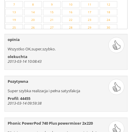
7
8
9
10
11
12
13
14
15
16
17
18
19
20
21
22
23
24
25
26
27
28
29
30
31
32
33
34
35
36
opinia
37
38
39
40
41
42
Wszystko OK,super,szybko.
43
44
45
46
47
48
olekuchta
49
50
51
52
53
54
2013-03-14 10:08:43
55
56
57
58
59
60
61
62
63
64
65
66
Pozytywna
67
68
69
70
71
72
73
74
75
76
77
78
Super szybka realizacja i pełna satysfakcja
79
80
81
82
83
84
Profil: 44455
2013-03-14 09:59:38
85
86
87
88
89
90
91
92
93
94
95
96
97
98
99
100
101
102
Phonic PowerPod 740 Plus powermixer 2x220
103
104
105
106
107
108