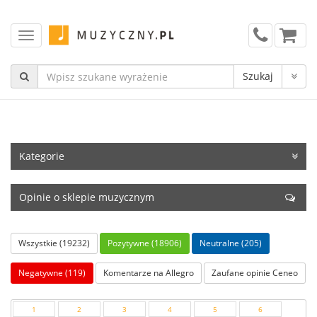
Kategorie
Opinie o sklepie muzycznym
Wszystkie (19232)
Pozytywne (18906)
Neutralne (205)
Negatywne (119)
Komentarze na Allegro
Zaufane opinie Ceneo
1
2
3
4
5
6